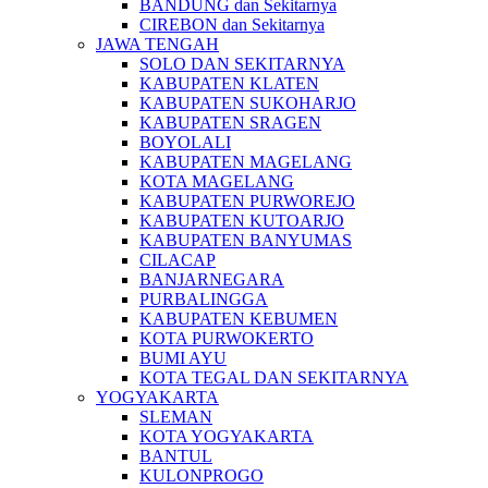
BANDUNG dan Sekitarnya
CIREBON dan Sekitarnya
JAWA TENGAH
SOLO DAN SEKITARNYA
KABUPATEN KLATEN
KABUPATEN SUKOHARJO
KABUPATEN SRAGEN
BOYOLALI
KABUPATEN MAGELANG
KOTA MAGELANG
KABUPATEN PURWOREJO
KABUPATEN KUTOARJO
KABUPATEN BANYUMAS
CILACAP
BANJARNEGARA
PURBALINGGA
KABUPATEN KEBUMEN
KOTA PURWOKERTO
BUMI AYU
KOTA TEGAL DAN SEKITARNYA
YOGYAKARTA
SLEMAN
KOTA YOGYAKARTA
BANTUL
KULONPROGO