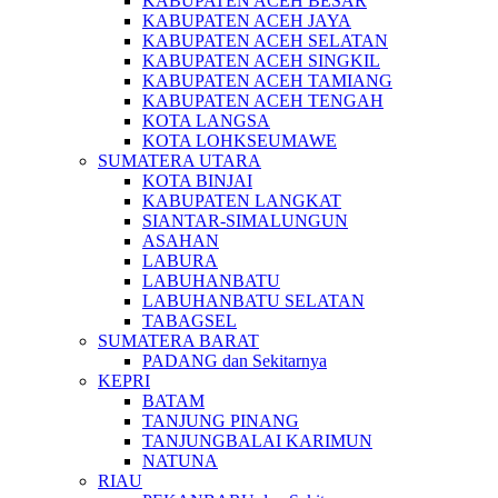
KABUPATEN ACEH BESAR
KABUPATEN ACEH JAYA
KABUPATEN ACEH SELATAN
KABUPATEN ACEH SINGKIL
KABUPATEN ACEH TAMIANG
KABUPATEN ACEH TENGAH
KOTA LANGSA
KOTA LOHKSEUMAWE
SUMATERA UTARA
KOTA BINJAI
KABUPATEN LANGKAT
SIANTAR-SIMALUNGUN
ASAHAN
LABURA
LABUHANBATU
LABUHANBATU SELATAN
TABAGSEL
SUMATERA BARAT
PADANG dan Sekitarnya
KEPRI
BATAM
TANJUNG PINANG
TANJUNGBALAI KARIMUN
NATUNA
RIAU