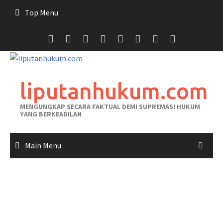
Skip
Top Menu
to
content
liputanhukum.com
MENGUNGKAP SECARA FAKTUAL DEMI SUPREMASI HUKUM
YANG BERKEADILAN
Main Menu