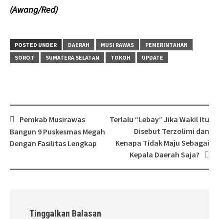
(Awang/Red)
POSTED UNDER
DAERAH
MUSI RAWAS
PEMERINTAHAN
SOROT
SUMATERA SELATAN
TOKOH
UPDATE
Post
Pemkab Musirawas
Terlalu “Lebay” Jika Wakil Itu
navigation
Disebut Terzolimi dan
Bangun 9 Puskesmas Megah
Kenapa Tidak Maju Sebagai
Dengan Fasilitas Lengkap
Kepala Daerah Saja?
Tinggalkan Balasan