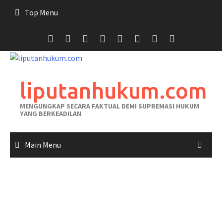
Skip
Top Menu
to
content
liputanhukum.com
MENGUNGKAP SECARA FAKTUAL DEMI SUPREMASI HUKUM
YANG BERKEADILAN
Main Menu