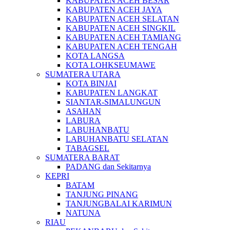
KABUPATEN ACEH BESAR
KABUPATEN ACEH JAYA
KABUPATEN ACEH SELATAN
KABUPATEN ACEH SINGKIL
KABUPATEN ACEH TAMIANG
KABUPATEN ACEH TENGAH
KOTA LANGSA
KOTA LOHKSEUMAWE
SUMATERA UTARA
KOTA BINJAI
KABUPATEN LANGKAT
SIANTAR-SIMALUNGUN
ASAHAN
LABURA
LABUHANBATU
LABUHANBATU SELATAN
TABAGSEL
SUMATERA BARAT
PADANG dan Sekitarnya
KEPRI
BATAM
TANJUNG PINANG
TANJUNGBALAI KARIMUN
NATUNA
RIAU