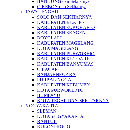
BANDUNG dan Sekitarnya
CIREBON dan Sekitarnya
JAWA TENGAH
SOLO DAN SEKITARNYA
KABUPATEN KLATEN
KABUPATEN SUKOHARJO
KABUPATEN SRAGEN
BOYOLALI
KABUPATEN MAGELANG
KOTA MAGELANG
KABUPATEN PURWOREJO
KABUPATEN KUTOARJO
KABUPATEN BANYUMAS
CILACAP
BANJARNEGARA
PURBALINGGA
KABUPATEN KEBUMEN
KOTA PURWOKERTO
BUMI AYU
KOTA TEGAL DAN SEKITARNYA
YOGYAKARTA
SLEMAN
KOTA YOGYAKARTA
BANTUL
KULONPROGO