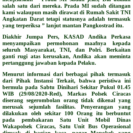
salah satu dari mereka. Prada MI sudah ditangan
kami walaupun masih dirawat di Rumah Sakit TNI
Angkatan Darat tetapi statusnya adalah termasuk
yang terperiksa ” lanjut mantan Pangkostrad itu.
Diakhir Jumpa Pers, KASAD Andika Perkasa
menyampaikan permohonan maafnya kepada
seluruh Masyarakat, TNI, dan Polri. Berkaitan
ganti rugi atas kerusakan, Andika akan meminta
pertanggung jawaban kepada Pelaku.
Menurut informasi dari berbagai pihak termasuk
dari Pihak Instansi Terkait, bahwa peristiwa ini
bermula pada Sabtu Dinihari Sekitar Pukul 01.45
WIB (29/08/2020-Red), Markas Polsek Ciracas
diserang segerombolan orang tidak dikenal yang
merusak sejumlah fasilitas. Penyerangan yang
dilakukan oleh sekitar 100 Orang itu berbuntut
pada pembakaran Satu Unit Mobil Dinas
Wakapolsek Ciracas, Satu Unit Bus Operasional
dirusak di bagian kaca, pagar Mapolsek yang