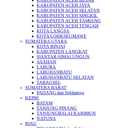
KABUPATEN ACEH BESAR
KABUPATEN ACEH JAYA
KABUPATEN ACEH SELATAN
KABUPATEN ACEH SINGKIL
KABUPATEN ACEH TAMIANG
KABUPATEN ACEH TENGAH
KOTA LANGSA
KOTA LOHKSEUMAWE
SUMATERA UTARA
KOTA BINJAI
KABUPATEN LANGKAT
SIANTAR-SIMALUNGUN
ASAHAN
LABURA
LABUHANBATU
LABUHANBATU SELATAN
TABAGSEL
SUMATERA BARAT
PADANG dan Sekitarnya
KEPRI
BATAM
TANJUNG PINANG
TANJUNGBALAI KARIMUN
NATUNA
RIAU