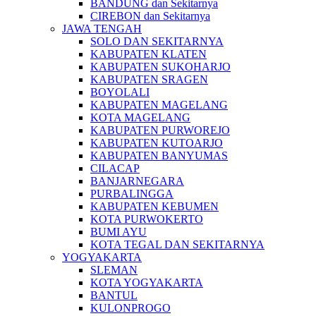
BANDUNG dan Sekitarnya
CIREBON dan Sekitarnya
JAWA TENGAH
SOLO DAN SEKITARNYA
KABUPATEN KLATEN
KABUPATEN SUKOHARJO
KABUPATEN SRAGEN
BOYOLALI
KABUPATEN MAGELANG
KOTA MAGELANG
KABUPATEN PURWOREJO
KABUPATEN KUTOARJO
KABUPATEN BANYUMAS
CILACAP
BANJARNEGARA
PURBALINGGA
KABUPATEN KEBUMEN
KOTA PURWOKERTO
BUMI AYU
KOTA TEGAL DAN SEKITARNYA
YOGYAKARTA
SLEMAN
KOTA YOGYAKARTA
BANTUL
KULONPROGO