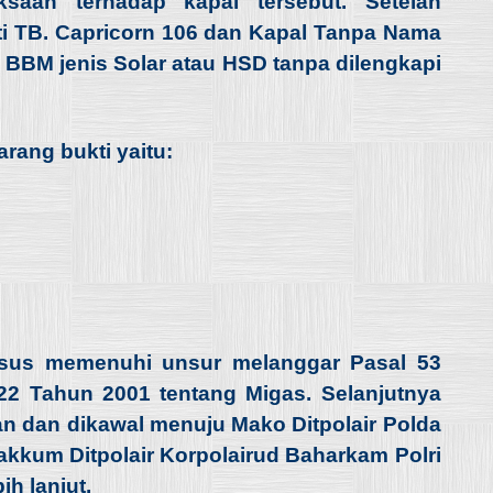
ksaan terhadap kapal tersebut. Setelah
i TB. Capricorn 106 dan Kapal Tanpa Nama
BM jenis Solar atau HSD tanpa dilengkapi
arang bukti yaitu:
kasus memenuhi unsur melanggar Pasal 53
22 Tahun 2001 tentang Migas. Selanjutnya
n dan dikawal menuju Mako Ditpolair Polda
akkum Ditpolair Korpolairud Baharkam Polri
h lanjut.