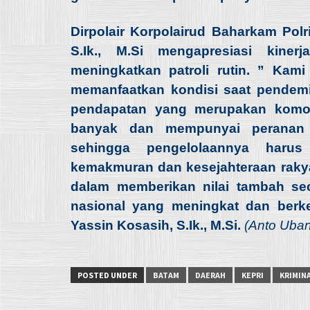
Dirpolair Korpolairud Baharkam Pol
S.Ik., M.Si mengapresiasi kiner
meningkatkan patroli rutin. ” Ka
memanfaatkan kondisi saat pendemi
pendapatan yang merupakan komodi
banyak dan mempunyai peranan 
sehingga pengelolaannya haru
kemakmuran dan kesejahteraan raky
dalam memberikan nilai tambah s
nasional yang meningkat dan berk
Yassin Kosasih, S.Ik., M.Si.
(Anto Uban
POSTED UNDER
BATAM
DAERAH
KEPRI
KRIMIN