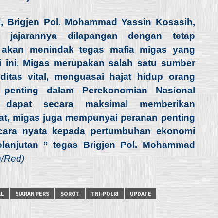
ri, Brigjen Pol. Mohammad Yassin Kosasih,
ja jajarannya dilapangan dengan tetap
mi akan menindak tegas mafia migas yang
 ini. Migas merupakan salah satu sumber
tas vital, menguasai hajat hidup orang
penting dalam Perekonomian Nasional
s dapat secara maksimal memberikan
at, migas juga mempunyai peranan penting
ecara nyata kepada pertumbuhan ekonomi
elanjutan ” tegas Brigjen Pol. Mohammad
/Red)
AL
SIARAN PERS
SOROT
TNI-POLRI
UPDATE