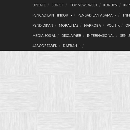
Skip
UPDATE
SOROT
TOP NEWS WEEK
KORUPSI
KRI
to
PENGADILAN TIPIKOR
PENGADILAN AGAMA
TNI-
content
PENDIDIKAN
MORALITAS
NARKOBA
POLITIK
OR
MEDIA SOSIAL
DISCLAIMER
INTERNASIONAL
SENI 
JABODETABEK
DAERAH