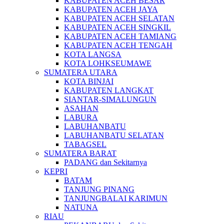
KABUPATEN ACEH BESAR
KABUPATEN ACEH JAYA
KABUPATEN ACEH SELATAN
KABUPATEN ACEH SINGKIL
KABUPATEN ACEH TAMIANG
KABUPATEN ACEH TENGAH
KOTA LANGSA
KOTA LOHKSEUMAWE
SUMATERA UTARA
KOTA BINJAI
KABUPATEN LANGKAT
SIANTAR-SIMALUNGUN
ASAHAN
LABURA
LABUHANBATU
LABUHANBATU SELATAN
TABAGSEL
SUMATERA BARAT
PADANG dan Sekitarnya
KEPRI
BATAM
TANJUNG PINANG
TANJUNGBALAI KARIMUN
NATUNA
RIAU