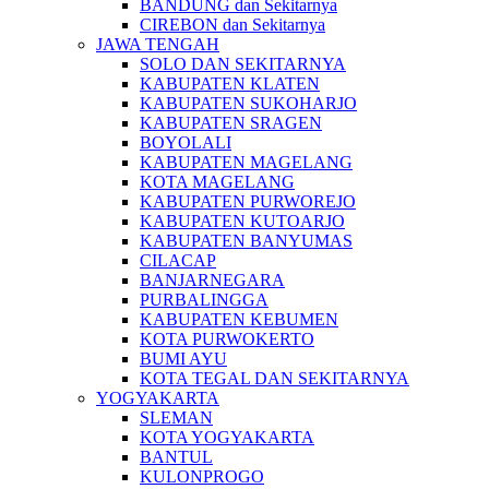
BANDUNG dan Sekitarnya
CIREBON dan Sekitarnya
JAWA TENGAH
SOLO DAN SEKITARNYA
KABUPATEN KLATEN
KABUPATEN SUKOHARJO
KABUPATEN SRAGEN
BOYOLALI
KABUPATEN MAGELANG
KOTA MAGELANG
KABUPATEN PURWOREJO
KABUPATEN KUTOARJO
KABUPATEN BANYUMAS
CILACAP
BANJARNEGARA
PURBALINGGA
KABUPATEN KEBUMEN
KOTA PURWOKERTO
BUMI AYU
KOTA TEGAL DAN SEKITARNYA
YOGYAKARTA
SLEMAN
KOTA YOGYAKARTA
BANTUL
KULONPROGO