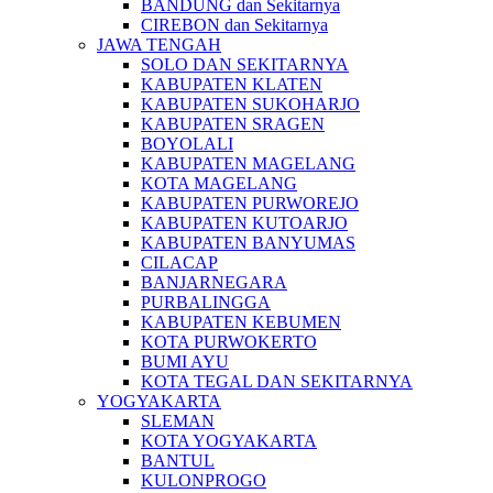
BANDUNG dan Sekitarnya
CIREBON dan Sekitarnya
JAWA TENGAH
SOLO DAN SEKITARNYA
KABUPATEN KLATEN
KABUPATEN SUKOHARJO
KABUPATEN SRAGEN
BOYOLALI
KABUPATEN MAGELANG
KOTA MAGELANG
KABUPATEN PURWOREJO
KABUPATEN KUTOARJO
KABUPATEN BANYUMAS
CILACAP
BANJARNEGARA
PURBALINGGA
KABUPATEN KEBUMEN
KOTA PURWOKERTO
BUMI AYU
KOTA TEGAL DAN SEKITARNYA
YOGYAKARTA
SLEMAN
KOTA YOGYAKARTA
BANTUL
KULONPROGO