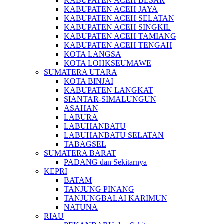
KABUPATEN ACEH BESAR
KABUPATEN ACEH JAYA
KABUPATEN ACEH SELATAN
KABUPATEN ACEH SINGKIL
KABUPATEN ACEH TAMIANG
KABUPATEN ACEH TENGAH
KOTA LANGSA
KOTA LOHKSEUMAWE
SUMATERA UTARA
KOTA BINJAI
KABUPATEN LANGKAT
SIANTAR-SIMALUNGUN
ASAHAN
LABURA
LABUHANBATU
LABUHANBATU SELATAN
TABAGSEL
SUMATERA BARAT
PADANG dan Sekitarnya
KEPRI
BATAM
TANJUNG PINANG
TANJUNGBALAI KARIMUN
NATUNA
RIAU