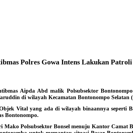
tibmas Polres Gowa Intens Lakukan Patroli
mtibmas Aipda Abd malik Polsubsektor Bontonompo 
faruddin di wilayah Kecamatan Bontonompo Selatan (
 Objek Vital yang ada di wilayah binaannya sepert
as Bontonompo.
ari Mako Polsubsektor Bonsel menuju Kantor Camat 
 Bontoramba untuk memantau situasi Pasar Bontora