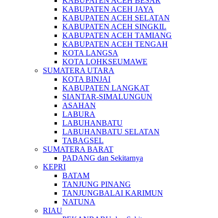
KABUPATEN ACEH BESAR
KABUPATEN ACEH JAYA
KABUPATEN ACEH SELATAN
KABUPATEN ACEH SINGKIL
KABUPATEN ACEH TAMIANG
KABUPATEN ACEH TENGAH
KOTA LANGSA
KOTA LOHKSEUMAWE
SUMATERA UTARA
KOTA BINJAI
KABUPATEN LANGKAT
SIANTAR-SIMALUNGUN
ASAHAN
LABURA
LABUHANBATU
LABUHANBATU SELATAN
TABAGSEL
SUMATERA BARAT
PADANG dan Sekitarnya
KEPRI
BATAM
TANJUNG PINANG
TANJUNGBALAI KARIMUN
NATUNA
RIAU