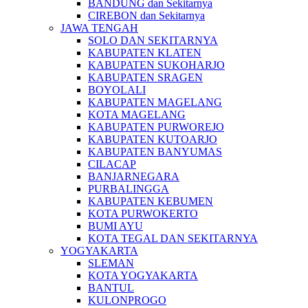
BANDUNG dan Sekitarnya
CIREBON dan Sekitarnya
JAWA TENGAH
SOLO DAN SEKITARNYA
KABUPATEN KLATEN
KABUPATEN SUKOHARJO
KABUPATEN SRAGEN
BOYOLALI
KABUPATEN MAGELANG
KOTA MAGELANG
KABUPATEN PURWOREJO
KABUPATEN KUTOARJO
KABUPATEN BANYUMAS
CILACAP
BANJARNEGARA
PURBALINGGA
KABUPATEN KEBUMEN
KOTA PURWOKERTO
BUMI AYU
KOTA TEGAL DAN SEKITARNYA
YOGYAKARTA
SLEMAN
KOTA YOGYAKARTA
BANTUL
KULONPROGO