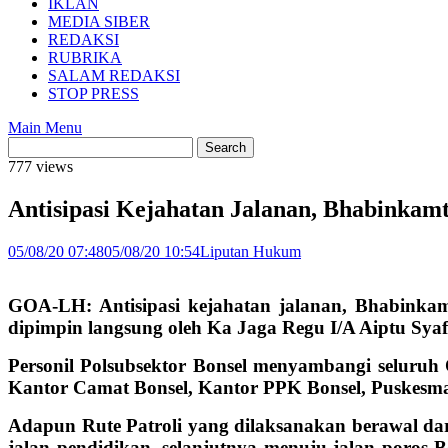
IKLAN
MEDIA SIBER
REDAKSI
RUBRIKA
SALAM REDAKSI
STOP PRESS
Main Menu
777 views
Antisipasi Kejahatan Jalanan, Bhabinkam
05/08/20 07:48
05/08/20 10:54
Liputan Hukum
GOA-LH: Antisipasi kejahatan jalanan, Bhabinka
dipimpin langsung oleh Ka Jaga Regu I/A Aiptu Sya
Personil Polsubsektor Bonsel menyambangi seluruh
Kantor Camat Bonsel, Kantor PPK Bonsel, Puskesm
Adapun Rute Patroli yang dilaksanakan berawal d
jalan pendidikan, selanjutnya menuju jalan poros