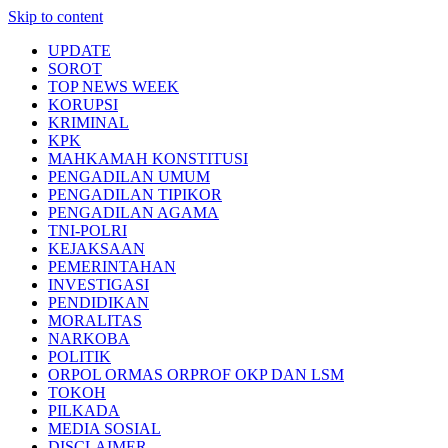
Skip to content
UPDATE
SOROT
TOP NEWS WEEK
KORUPSI
KRIMINAL
KPK
MAHKAMAH KONSTITUSI
PENGADILAN UMUM
PENGADILAN TIPIKOR
PENGADILAN AGAMA
TNI-POLRI
KEJAKSAAN
PEMERINTAHAN
INVESTIGASI
PENDIDIKAN
MORALITAS
NARKOBA
POLITIK
ORPOL ORMAS ORPROF OKP DAN LSM
TOKOH
PILKADA
MEDIA SOSIAL
DISCLAIMER