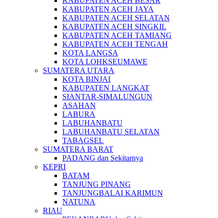
KABUPATEN ACEH BESAR
KABUPATEN ACEH JAYA
KABUPATEN ACEH SELATAN
KABUPATEN ACEH SINGKIL
KABUPATEN ACEH TAMIANG
KABUPATEN ACEH TENGAH
KOTA LANGSA
KOTA LOHKSEUMAWE
SUMATERA UTARA
KOTA BINJAI
KABUPATEN LANGKAT
SIANTAR-SIMALUNGUN
ASAHAN
LABURA
LABUHANBATU
LABUHANBATU SELATAN
TABAGSEL
SUMATERA BARAT
PADANG dan Sekitarnya
KEPRI
BATAM
TANJUNG PINANG
TANJUNGBALAI KARIMUN
NATUNA
RIAU