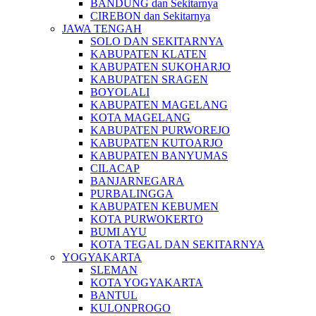
BANDUNG dan Sekitarnya
CIREBON dan Sekitarnya
JAWA TENGAH
SOLO DAN SEKITARNYA
KABUPATEN KLATEN
KABUPATEN SUKOHARJO
KABUPATEN SRAGEN
BOYOLALI
KABUPATEN MAGELANG
KOTA MAGELANG
KABUPATEN PURWOREJO
KABUPATEN KUTOARJO
KABUPATEN BANYUMAS
CILACAP
BANJARNEGARA
PURBALINGGA
KABUPATEN KEBUMEN
KOTA PURWOKERTO
BUMI AYU
KOTA TEGAL DAN SEKITARNYA
YOGYAKARTA
SLEMAN
KOTA YOGYAKARTA
BANTUL
KULONPROGO