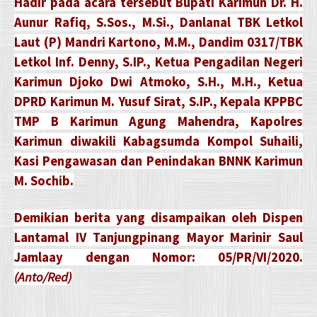
Hadir pada acara tersebut Bupati Karimun Dr. H.
Aunur Rafiq, S.Sos., M.Si., Danlanal TBK Letkol
Laut (P) Mandri Kartono, M.M., Dandim 0317/TBK
Letkol Inf. Denny, S.IP., Ketua Pengadilan Negeri
Karimun Djoko Dwi Atmoko, S.H., M.H., Ketua
DPRD Karimun M. Yusuf Sirat, S.IP., Kepala KPPBC
TMP B Karimun Agung Mahendra, Kapolres
Karimun diwakili Kabagsumda Kompol Suhaili,
Kasi Pengawasan dan Penindakan BNNK Karimun
M. Sochib.
Demikian berita yang disampaikan oleh Dispen
Lantamal IV Tanjungpinang Mayor Marinir Saul
Jamlaay dengan Nomor: 05/PR/VI/2020.
(Anto/Red)