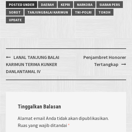
POSTED UNDER
DAERAH
KEPRI
NARKOBA
SIARAN PERS
SOROT
TANJUNGBALAI KARIMUN
TNI-POLRI
TOKOH
UPDATE
Post
LANAL TANJUNG BALAI
Penjambret Honorer
navigation
KARIMUN TERIMA KUNKER
Tertangkap
DANLANTAMAL IV
Tinggalkan Balasan
Alamat email Anda tidak akan dipublikasikan.
Ruas yang wajib ditandai
*