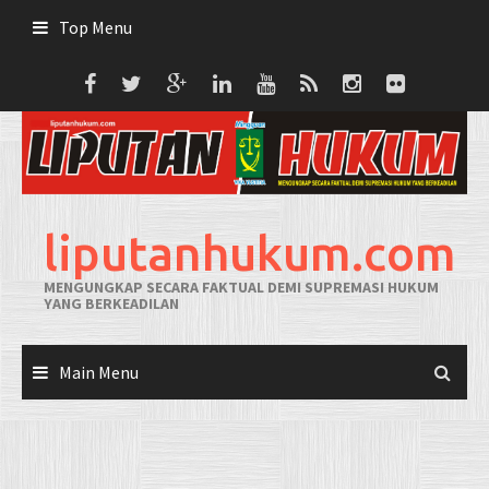
Skip
Top Menu
to
content
liputanhukum.com
MENGUNGKAP SECARA FAKTUAL DEMI SUPREMASI HUKUM
YANG BERKEADILAN
Main Menu