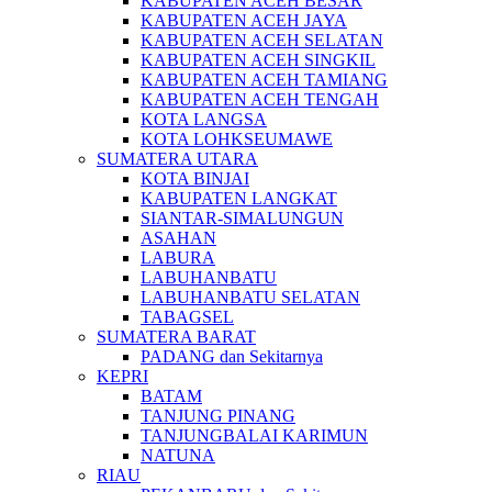
KABUPATEN ACEH BESAR
KABUPATEN ACEH JAYA
KABUPATEN ACEH SELATAN
KABUPATEN ACEH SINGKIL
KABUPATEN ACEH TAMIANG
KABUPATEN ACEH TENGAH
KOTA LANGSA
KOTA LOHKSEUMAWE
SUMATERA UTARA
KOTA BINJAI
KABUPATEN LANGKAT
SIANTAR-SIMALUNGUN
ASAHAN
LABURA
LABUHANBATU
LABUHANBATU SELATAN
TABAGSEL
SUMATERA BARAT
PADANG dan Sekitarnya
KEPRI
BATAM
TANJUNG PINANG
TANJUNGBALAI KARIMUN
NATUNA
RIAU