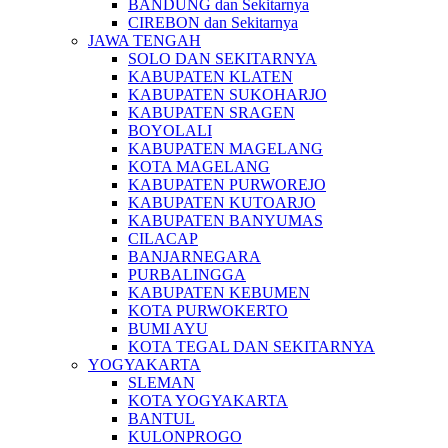
BANDUNG dan Sekitarnya
CIREBON dan Sekitarnya
JAWA TENGAH
SOLO DAN SEKITARNYA
KABUPATEN KLATEN
KABUPATEN SUKOHARJO
KABUPATEN SRAGEN
BOYOLALI
KABUPATEN MAGELANG
KOTA MAGELANG
KABUPATEN PURWOREJO
KABUPATEN KUTOARJO
KABUPATEN BANYUMAS
CILACAP
BANJARNEGARA
PURBALINGGA
KABUPATEN KEBUMEN
KOTA PURWOKERTO
BUMI AYU
KOTA TEGAL DAN SEKITARNYA
YOGYAKARTA
SLEMAN
KOTA YOGYAKARTA
BANTUL
KULONPROGO