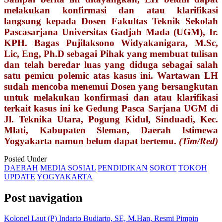
melakukan konfirmasi dan atau klarifikasi
langsung kepada Dosen Fakultas Teknik Sekolah
Pascasarjana Universitas Gadjah Mada (UGM), Ir.
KPH. Bagas Pujilaksono Widyakanigara, M.Sc,
Lic, Eng, Ph.D sebagai Pihak yang membuat tulisan
dan telah beredar luas yang diduga sebagai salah
satu pemicu polemic atas kasus ini. Wartawan LH
sudah mencoba menemui Dosen yang bersangkutan
untuk melakukan konfirmasi dan atau klarifikasi
terkait kasus ini ke Gedung Pasca Sarjana UGM di
Jl. Teknika Utara, Pogung Kidul, Sinduadi, Kec.
Mlati, Kabupaten Sleman, Daerah Istimewa
Yogyakarta namun belum dapat bertemu.
(Tim/Red)
Posted Under
DAERAH
MEDIA SOSIAL
PENDIDIKAN
SOROT
TOKOH
UPDATE
YOGYAKARTA
Post navigation
Kolonel Laut (P) Indarto Budiarto, SE, M.Han, Resmi Pimpin