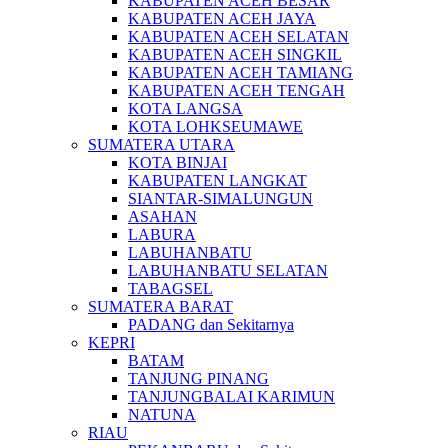
KABUPATEN ACEH BESAR
KABUPATEN ACEH JAYA
KABUPATEN ACEH SELATAN
KABUPATEN ACEH SINGKIL
KABUPATEN ACEH TAMIANG
KABUPATEN ACEH TENGAH
KOTA LANGSA
KOTA LOHKSEUMAWE
SUMATERA UTARA
KOTA BINJAI
KABUPATEN LANGKAT
SIANTAR-SIMALUNGUN
ASAHAN
LABURA
LABUHANBATU
LABUHANBATU SELATAN
TABAGSEL
SUMATERA BARAT
PADANG dan Sekitarnya
KEPRI
BATAM
TANJUNG PINANG
TANJUNGBALAI KARIMUN
NATUNA
RIAU