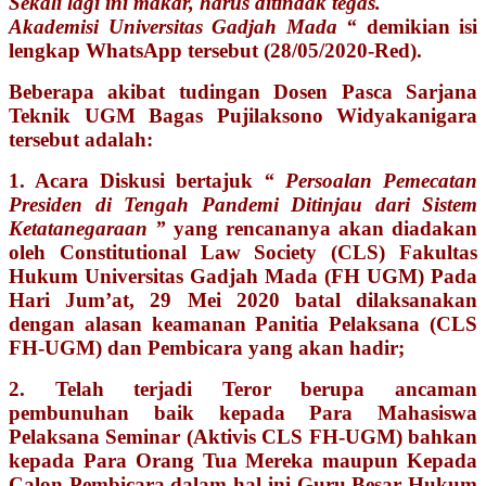
Sekali lagi ini makar, harus ditindak tegas.
Akademisi Universitas Gadjah Mada “
demikian isi
lengkap WhatsApp tersebut (28/05/2020-Red).
Beberapa akibat tudingan Dosen Pasca Sarjana
Teknik UGM Bagas Pujilaksono Widyakanigara
tersebut adalah:
1. Acara Diskusi bertajuk
“ Persoalan Pemecatan
Presiden di Tengah Pandemi Ditinjau dari Sistem
Ketatanegaraan ”
yang rencananya akan diadakan
oleh Constitutional Law Society (CLS) Fakultas
Hukum Universitas Gadjah Mada (FH UGM) Pada
Hari Jum’at, 29 Mei 2020 batal dilaksanakan
dengan alasan keamanan Panitia Pelaksana (CLS
FH-UGM) dan Pembicara yang akan hadir;
2. Telah terjadi Teror berupa ancaman
pembunuhan baik kepada Para Mahasiswa
Pelaksana Seminar (Aktivis CLS FH-UGM) bahkan
kepada Para Orang Tua Mereka maupun Kepada
Calon Pembicara dalam hal ini Guru Besar Hukum