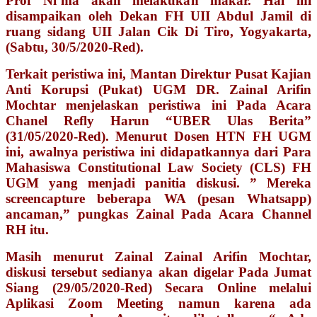
Prof Ni’ma akan melakukan makar. Hal ini
disampaikan oleh Dekan FH UII Abdul Jamil di
ruang sidang UII Jalan Cik Di Tiro, Yogyakarta,
(Sabtu, 30/5/2020-Red).
Terkait peristiwa ini, Mantan Direktur Pusat Kajian
Anti Korupsi (Pukat) UGM DR. Zainal Arifin
Mochtar menjelaskan peristiwa ini Pada Acara
Chanel Refly Harun “UBER Ulas Berita”
(31/05/2020-Red). Menurut Dosen HTN FH UGM
ini, awalnya peristiwa ini didapatkannya dari Para
Mahasiswa Constitutional Law Society (CLS) FH
UGM yang menjadi panitia diskusi. ” Mereka
screencapture beberapa WA (pesan Whatsapp)
ancaman,” pungkas Zainal Pada Acara Channel
RH itu.
Masih menurut Zainal Zainal Arifin Mochtar,
diskusi tersebut sedianya akan digelar Pada Jumat
Siang (29/05/2020-Red) Secara Online melalui
Aplikasi Zoom Meeting namun karena ada