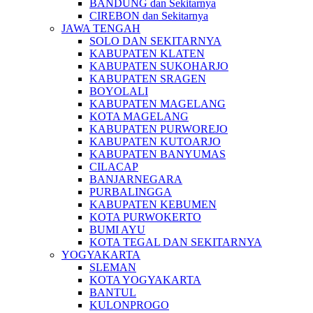
BANDUNG dan Sekitarnya
CIREBON dan Sekitarnya
JAWA TENGAH
SOLO DAN SEKITARNYA
KABUPATEN KLATEN
KABUPATEN SUKOHARJO
KABUPATEN SRAGEN
BOYOLALI
KABUPATEN MAGELANG
KOTA MAGELANG
KABUPATEN PURWOREJO
KABUPATEN KUTOARJO
KABUPATEN BANYUMAS
CILACAP
BANJARNEGARA
PURBALINGGA
KABUPATEN KEBUMEN
KOTA PURWOKERTO
BUMI AYU
KOTA TEGAL DAN SEKITARNYA
YOGYAKARTA
SLEMAN
KOTA YOGYAKARTA
BANTUL
KULONPROGO