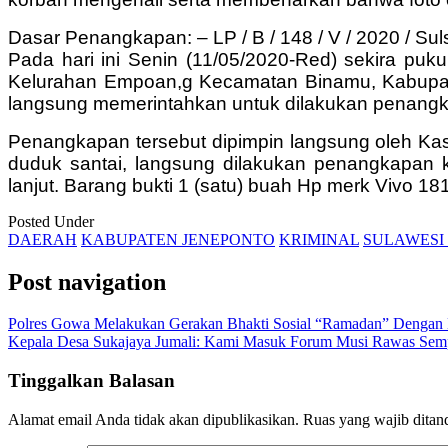
Dasar Penangkapan: – LP / B / 148 / V / 2020 / Su
Pada hari ini Senin (11/05/2020-Red) sekira puk
Kelurahan Empoan,g Kecamatan Binamu, Kabupate
langsung memerintahkan untuk dilakukan penang
Penangkapan tersebut dipimpin langsung oleh Ka
duduk santai, langsung dilakukan penangkapan 
lanjut. Barang bukti 1 (satu) buah Hp merk Vivo 1
Posted Under
DAERAH
KABUPATEN JENEPONTO
KRIMINAL
SULAWESI
Post navigation
Polres Gowa Melakukan Gerakan Bhakti Sosial “Ramadan” Dengan 
Kepala Desa Sukajaya Jumali: Kami Masuk Forum Musi Rawas Semp
Tinggalkan Balasan
Alamat email Anda tidak akan dipublikasikan.
Ruas yang wajib ditan