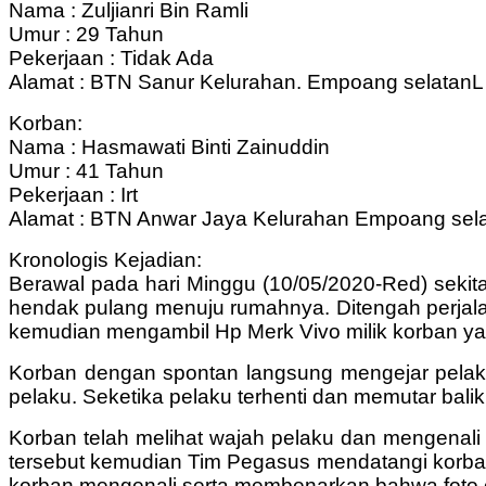
Nama : Zuljianri Bin Ramli
Umur : 29 Tahun
Pekerjaan : Tidak Ada
Alamat : BTN Sanur Kelurahan. Empoang selatanL
Korban:
Nama : Hasmawati Binti Zainuddin
Umur : 41 Tahun
Pekerjaan : Irt
Alamat : BTN Anwar Jaya Kelurahan Empoang sel
Kronologis Kejadian:
Berawal pada hari Minggu (10/05/2020-Red) sekit
hendak pulang menuju rumahnya. Ditengah perjal
kemudian mengambil Hp Merk Vivo milik korban y
Korban dengan spontan langsung mengejar pelak
pelaku. Seketika pelaku terhenti dan memutar bali
Korban telah melihat wajah pelaku dan mengenali c
tersebut kemudian Tim Pegasus mendatangi korban d
korban mengenali serta membenarkan bahwa foto o