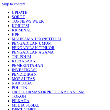
Skip to content
UPDATE
SOROT
TOP NEWS WEEK
KORUPSI
KRIMINAL
KPK
MAHKAMAH KONSTITUSI
PENGADILAN UMUM
PENGADILAN TIPIKOR
PENGADILAN AGAMA
TNI-POLRI
KEJAKSAAN
PEMERINTAHAN
INVESTIGASI
PENDIDIKAN
MORALITAS
NARKOBA
POLITIK
ORPOL ORMAS ORPROF OKP DAN LSM
TOKOH
PILKADA
MEDIA SOSIAL
DISCLAIMER