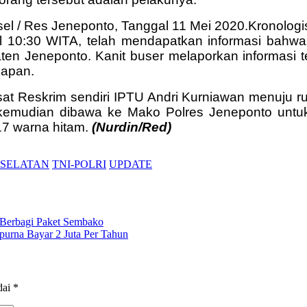
lsel / Res Jeneponto, Tanggal 11 Mei 2020.
Kronologi
ul 10:30 WITA, telah mendapatkan informasi bahw
n Jeneponto. Kanit buser melaporkan informasi t
kapan.
sat Reskrim sendiri IPTU Andri Kurniawan menuju 
kemudian dibawa ke Mako Polres Jeneponto untu
817 warna hitam.
(Nurdin/Red)
 SELATAN
TNI-POLRI
UPDATE
Berbagi Paket Sembako
urna Bayar 2 Juta Per Tahun
dai
*