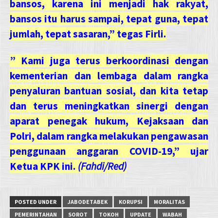
bansos, karena ini menjadi hak rakyat,
bansos itu harus sampai, tepat guna, tepat
jumlah, tepat sasaran,” tegas Firli.
” Kami juga terus berkoordinasi dengan
kementerian dan lembaga dalam rangka
penyaluran bantuan sosial, dan kita tetap
dan terus meningkatkan sinergi dengan
aparat penegak hukum, Kejaksaan dan
Polri, dalam rangka melakukan pengawasan
penggunaan anggaran COVID-19,” ujar
Ketua KPK ini.
(Fahdi/Red)
POSTED UNDER
JABODETABEK
KORUPSI
MORALITAS
PEMERINTAHAN
SOROT
TOKOH
UPDATE
WABAH