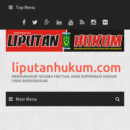
Skip
Top Menu
to
content
liputanhukum.com
MENGUNGKAP SECARA FAKTUAL DEMI SUPREMASI HUKUM
YANG BERKEADILAN
Main Menu