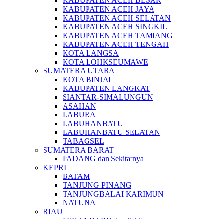
KABUPATEN ACEH BESAR
KABUPATEN ACEH JAYA
KABUPATEN ACEH SELATAN
KABUPATEN ACEH SINGKIL
KABUPATEN ACEH TAMIANG
KABUPATEN ACEH TENGAH
KOTA LANGSA
KOTA LOHKSEUMAWE
SUMATERA UTARA
KOTA BINJAI
KABUPATEN LANGKAT
SIANTAR-SIMALUNGUN
ASAHAN
LABURA
LABUHANBATU
LABUHANBATU SELATAN
TABAGSEL
SUMATERA BARAT
PADANG dan Sekitarnya
KEPRI
BATAM
TANJUNG PINANG
TANJUNGBALAI KARIMUN
NATUNA
RIAU