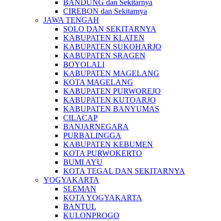
BANDUNG dan Sekitarnya
CIREBON dan Sekitarnya
JAWA TENGAH
SOLO DAN SEKITARNYA
KABUPATEN KLATEN
KABUPATEN SUKOHARJO
KABUPATEN SRAGEN
BOYOLALI
KABUPATEN MAGELANG
KOTA MAGELANG
KABUPATEN PURWOREJO
KABUPATEN KUTOARJO
KABUPATEN BANYUMAS
CILACAP
BANJARNEGARA
PURBALINGGA
KABUPATEN KEBUMEN
KOTA PURWOKERTO
BUMI AYU
KOTA TEGAL DAN SEKITARNYA
YOGYAKARTA
SLEMAN
KOTA YOGYAKARTA
BANTUL
KULONPROGO