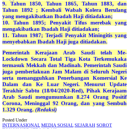
9. Tahun 1850, Tahun 1865, Tahun 1883, dan
Tahun 1892 ; Kembali Wabah Kolera Berulang
yang mengakibatkan Ibadah Haji ditiadakan;
10. Tahun 1895; Penyakit Tifus merebak yang
mengakibatkan Ibadah Haji ditiadakan;
11. Tahun 1987; Terjadi Penyakit Miningitis yang
menyebabkan Ibadah Haji juga ditiadakan.
Pemerintah Kerajaan Arab Saudi telah Me-
Lockdown Secara Total Tiga Kota Terkemukaka
termasuk Mekkah dan Madinah. Pemerintah Saudi
juga pemberlakuan Jam Malam di Seluruh Negeri
serta menangguhkan Penerbangan Komersial Ke
Dalam dan Ke Luar Negeri. Menurut Update
Terakhir Sabtu (18/04/2020-Red), Pihak Kerajaam
Arab Saudi mengumumkan 8.274 Orang Positif
Corona, Meninggal 92 Orang, dan yang Sembuh
1.329 Orang.
(Redaksi)
Posted Under
INTERNASIONAL
MEDIA SOSIAL
SEJARAH
SOROT