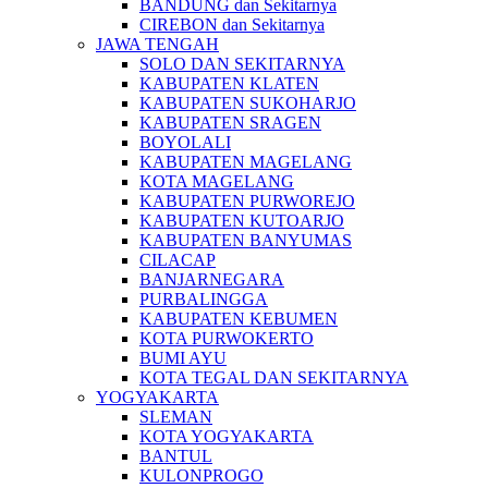
BANDUNG dan Sekitarnya
CIREBON dan Sekitarnya
JAWA TENGAH
SOLO DAN SEKITARNYA
KABUPATEN KLATEN
KABUPATEN SUKOHARJO
KABUPATEN SRAGEN
BOYOLALI
KABUPATEN MAGELANG
KOTA MAGELANG
KABUPATEN PURWOREJO
KABUPATEN KUTOARJO
KABUPATEN BANYUMAS
CILACAP
BANJARNEGARA
PURBALINGGA
KABUPATEN KEBUMEN
KOTA PURWOKERTO
BUMI AYU
KOTA TEGAL DAN SEKITARNYA
YOGYAKARTA
SLEMAN
KOTA YOGYAKARTA
BANTUL
KULONPROGO