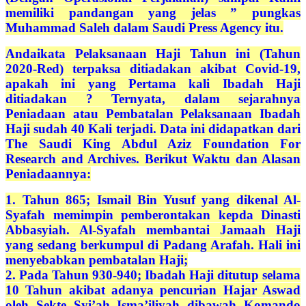
memiliki pandangan yang jelas ” pungkas
Muhammad Saleh dalam Saudi Press Agency itu.
Andaikata Pelaksanaan Haji Tahun ini (Tahun
2020-Red) terpaksa ditiadakan akibat Covid-19,
apakah ini yang Pertama kali Ibadah Haji
ditiadakan ? Ternyata, dalam sejarahnya
Peniadaan atau Pembatalan Pelaksanaan Ibadah
Haji sudah 40 Kali terjadi. Data ini didapatkan dari
The Saudi King Abdul Aziz Foundation For
Research and Archives. Berikut Waktu dan Alasan
Peniadaannya:
1. Tahun 865; Ismail Bin Yusuf yang dikenal Al-
Syafah memimpin pemberontakan kepda Dinasti
Abbasyiah. Al-Syafah membantai Jamaah Haji
yang sedang berkumpul di Padang Arafah. Hali ini
menyebabkan pembatalan Haji;
2. Pada Tahun 930-940; Ibadah Haji ditutup selama
10 Tahun akibat adanya pencurian Hajar Aswad
oleh Sekte Syi’ah Isma’iliyah dibawah Komando