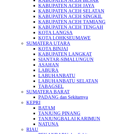
KABUPATEN ACEH BESAR
KABUPATEN ACEH JAYA
KABUPATEN ACEH SELATAN
KABUPATEN ACEH SINGKIL
KABUPATEN ACEH TAMIANG
KABUPATEN ACEH TENGAH
KOTA LANGSA
KOTA LOHKSEUMAWE
SUMATERA UTARA
KOTA BINJAI
KABUPATEN LANGKAT
SIANTAR-SIMALUNGUN
ASAHAN
LABURA
LABUHANBATU
LABUHANBATU SELATAN
TABAGSEL
SUMATERA BARAT
PADANG dan Sekitarnya
KEPRI
BATAM
TANJUNG PINANG
TANJUNGBALAI KARIMUN
NATUNA
RIAU