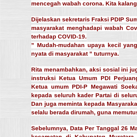
mencegah wabah corona. Kita kalangan
Dijelaskan sekretaris Fraksi PDIP S
masyarakat menghadapi wabah Covid-
terhadap COVID-19.
” Mudah-mudahan upaya kecil yan
nyata di masyarakat ” tuturnya.
Rita menambahkan, aksi sosial ini j
instruksi Ketua Umum PDI Perjuan
Ketua umum PDI-P Megawati Soeka
kepada seluruh kader Partai di selur
Dan juga meminta kepada Masyarakat
selalu berada dirumah, guna memutus
Sebelumnya, Data Per Tanggal 26 Mar
kecamatan di Kabupaten Muratara