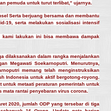
 pemuda untuk turut terlibat,” ujarnya.
umsel Serta berjuang bersama dan membantu
19, serta melakukan sosialisasi intensif
g kami lakukan ini bisa membawa dampak
uga dilaksanakan dalam rangka menjalankan
gan Megawati Soekarnoputri. Menurutnya,
rnoputri memang telah menginstruksikan
uh Indonesia untuk aktif bergotong-royong.
 untuk metaati peraturan pemerintah untuk
 mata rantai penyebaran virus corona.
et 2020, jumlah ODP yang tersebar di tiga
 sebanyak 16 Orang. Update peta harian