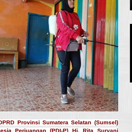
PRD Provinsi Sumatera Selatan (Sumsel)
esia Perjuangan (PDI-P) Hj. Rita Suryani