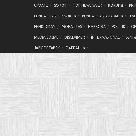
Skip
UPDATE
SOROT
TOP NEWS WEEK
KORUPSI
KRI
to
PENGADILAN TIPIKOR
PENGADILAN AGAMA
TNI
content
PENDIDIKAN
MORALITAS
NARKOBA
POLITIK
OR
MEDIA SOSIAL
DISCLAIMER
INTERNASIONAL
SENI 
JABODETABEK
DAERAH