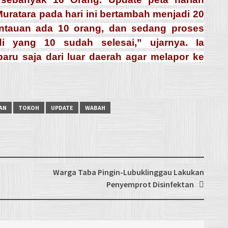
ratara pada hari ini bertambah menjadi 20
antauan ada 10 orang, dan sedang proses
di yang 10 sudah selesai,” ujarnya. Ia
aru saja dari luar daerah agar melapor ke
AN
TOKOH
UPDATE
WABAH
Warga Taba Pingin-Lubuklinggau Lakukan
Penyemprot Disinfektan