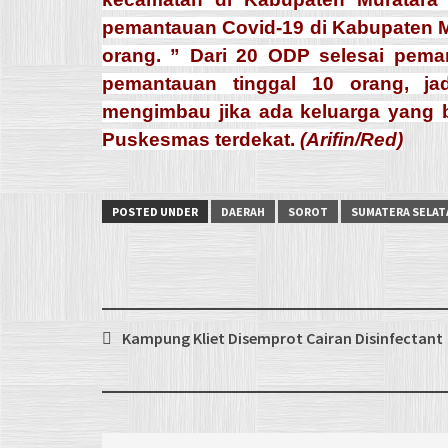
pemantauan Covid-19 di Kabupaten Mu
orang. ” Dari 20 ODP selesai pem
pemantauan tinggal 10 orang, ja
mengimbau jika ada keluarga yang b
Puskesmas terdekat.
(Arifin/Red)
POSTED UNDER
DAERAH
SOROT
SUMATERA SELAT
Post
Kampung Kliet Disemprot Cairan Disinfectant
navigation