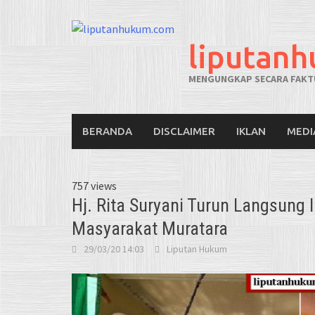
liputan
MENGUNGKAP SECARA FAKTU
BERANDA
DISCLAIMER
IKLAN
MEDI
757 views
Hj. Rita Suryani Turun Langsung
Masyarakat Muratara
29/03/20 14:03
Liputan Hukum