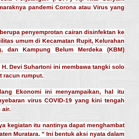
 maraknya pandemi Corona atau Virus yang
 berupa penyemprotan cairan disinfektan ke
ilitas umum di Kecamatan Rupit, Kelurahan
g, dan Kampung Belum Merdeka (KBM)
a H. Devi Suhartoni ini membawa tangki solo
t racun rumput.
ang Ekonomi ini menyampaikan, hal itu
yebaran virus COVID-19 yang kini tengah
air.
ya kegiatan itu nantinya dapat menghambat
en Muratara. ” Ini bentuk aksi nyata dalam