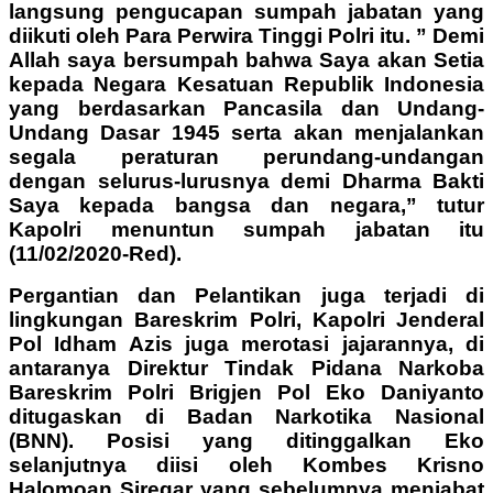
langsung pengucapan sumpah jabatan yang
diikuti oleh Para Perwira Tinggi Polri itu. ” Demi
Allah saya bersumpah bahwa Saya akan Setia
kepada Negara Kesatuan Republik Indonesia
yang berdasarkan Pancasila dan Undang-
Undang Dasar 1945 serta akan menjalankan
segala peraturan perundang-undangan
dengan selurus-lurusnya demi Dharma Bakti
Saya kepada bangsa dan negara,” tutur
Kapolri menuntun sumpah jabatan itu
(11/02/2020-Red).
Pergantian dan Pelantikan juga terjadi di
lingkungan Bareskrim Polri, Kapolri Jenderal
Pol Idham Azis juga merotasi jajarannya, di
antaranya Direktur Tindak Pidana Narkoba
Bareskrim Polri Brigjen Pol Eko Daniyanto
ditugaskan di Badan Narkotika Nasional
(BNN). Posisi yang ditinggalkan Eko
selanjutnya diisi oleh Kombes Krisno
Halomoan Siregar yang sebelumnya menjabat