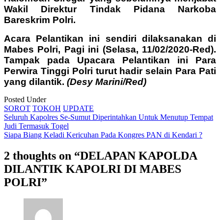
Wakil Direktur Tindak Pidana Narkoba
Bareskrim Polri.
Acara Pelantikan ini sendiri dilaksanakan di
Mabes Polri, Pagi ini (Selasa, 11/02/2020-Red).
Tampak pada Upacara Pelantikan ini Para
Perwira Tinggi Polri turut hadir selain Para Pati
yang dilantik.
(Desy Marini/Red)
Posted Under
SOROT
TOKOH
UPDATE
Post
Seluruh Kapolres Se-Sumut Diperintahkan Untuk Menutup Tempat
Judi Termasuk Togel
navigation
Siapa Biang Keladi Kericuhan Pada Kongres PAN di Kendari ?
2 thoughts on “
DELAPAN KAPOLDA
DILANTIK KAPOLRI DI MABES
POLRI
”