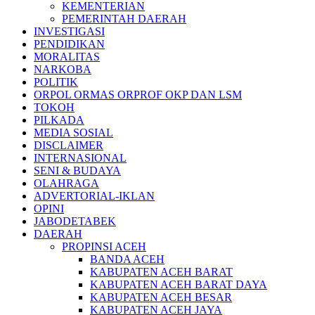
KEMENTERIAN
PEMERINTAH DAERAH
INVESTIGASI
PENDIDIKAN
MORALITAS
NARKOBA
POLITIK
ORPOL ORMAS ORPROF OKP DAN LSM
TOKOH
PILKADA
MEDIA SOSIAL
DISCLAIMER
INTERNASIONAL
SENI & BUDAYA
OLAHRAGA
ADVERTORIAL-IKLAN
OPINI
JABODETABEK
DAERAH
PROPINSI ACEH
BANDA ACEH
KABUPATEN ACEH BARAT
KABUPATEN ACEH BARAT DAYA
KABUPATEN ACEH BESAR
KABUPATEN ACEH JAYA