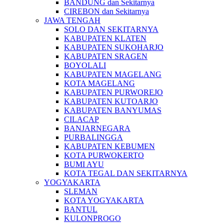
BANDUNG dan Sekitarnya
CIREBON dan Sekitarnya
JAWA TENGAH
SOLO DAN SEKITARNYA
KABUPATEN KLATEN
KABUPATEN SUKOHARJO
KABUPATEN SRAGEN
BOYOLALI
KABUPATEN MAGELANG
KOTA MAGELANG
KABUPATEN PURWOREJO
KABUPATEN KUTOARJO
KABUPATEN BANYUMAS
CILACAP
BANJARNEGARA
PURBALINGGA
KABUPATEN KEBUMEN
KOTA PURWOKERTO
BUMI AYU
KOTA TEGAL DAN SEKITARNYA
YOGYAKARTA
SLEMAN
KOTA YOGYAKARTA
BANTUL
KULONPROGO