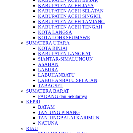
KABUPATEN ACEH BESAR
KABUPATEN ACEH JAYA
KABUPATEN ACEH SELATAN
KABUPATEN ACEH SINGKIL
KABUPATEN ACEH TAMIANG
KABUPATEN ACEH TENGAH
KOTA LANGSA
KOTA LOHKSEUMAWE
SUMATERA UTARA
KOTA BINJAI
KABUPATEN LANGKAT
SIANTAR-SIMALUNGUN
ASAHAN
LABURA
LABUHANBATU
LABUHANBATU SELATAN
TABAGSEL
SUMATERA BARAT
PADANG dan Sekitarnya
KEPRI
BATAM
TANJUNG PINANG
TANJUNGBALAI KARIMUN
NATUNA
RIAU