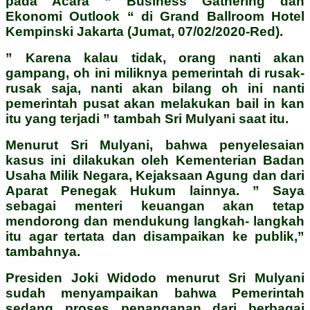
pada Acara ” Business Gathering dan
Ekonomi Outlook “ di Grand Ballroom Hotel
Kempinski Jakarta (Jumat, 07/02/2020-Red).
” Karena kalau tidak, orang nanti akan
gampang, oh ini miliknya pemerintah di rusak-
rusak saja, nanti akan bilang oh ini nanti
pemerintah pusat akan melakukan bail in kan
itu yang terjadi ” tambah Sri Mulyani saat itu.
Menurut Sri Mulyani, bahwa penyelesaian
kasus ini dilakukan oleh Kementerian Badan
Usaha Milik Negara, Kejaksaan Agung dan dari
Aparat Penegak Hukum lainnya. ” Saya
sebagai menteri keuangan akan tetap
mendorong dan mendukung langkah- langkah
itu agar tertata dan disampaikan ke publik,”
tambahnya.
Presiden Joki Widodo menurut Sri Mulyani
sudah menyampaikan bahwa Pemerintah
sedang proses penanganan dari berbagai