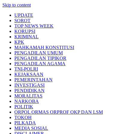
Skip to content
UPDATE
SOROT
TOP NEWS WEEK
KORUPSI
KRIMINAL
KPK
MAHKAMAH KONSTITUSI
PENGADILAN UMUM
PENGADILAN TIPIKOR
PENGADILAN AGAMA
TNI-POLRI
KEJAKSAAN
PEMERINTAHAN
INVESTIGASI
PENDIDIKAN
MORALITAS
NARKOBA
POLITIK
ORPOL ORMAS ORPROF OKP DAN LSM
TOKOH
PILKADA
MEDIA SOSIAL
DISCLAIMER