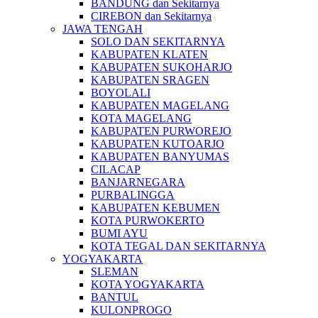
BANDUNG dan Sekitarnya
CIREBON dan Sekitarnya
JAWA TENGAH
SOLO DAN SEKITARNYA
KABUPATEN KLATEN
KABUPATEN SUKOHARJO
KABUPATEN SRAGEN
BOYOLALI
KABUPATEN MAGELANG
KOTA MAGELANG
KABUPATEN PURWOREJO
KABUPATEN KUTOARJO
KABUPATEN BANYUMAS
CILACAP
BANJARNEGARA
PURBALINGGA
KABUPATEN KEBUMEN
KOTA PURWOKERTO
BUMI AYU
KOTA TEGAL DAN SEKITARNYA
YOGYAKARTA
SLEMAN
KOTA YOGYAKARTA
BANTUL
KULONPROGO