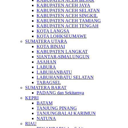
KABUPATEN ACEH BESAR
KABUPATEN ACEH JAYA
KABUPATEN ACEH SELATAN
KABUPATEN ACEH SINGKIL
KABUPATEN ACEH TAMIANG
KABUPATEN ACEH TENGAH
KOTA LANGSA
KOTA LOHKSEUMAWE
SUMATERA UTARA
KOTA BINJAI
KABUPATEN LANGKAT
SIANTAR-SIMALUNGUN
ASAHAN
LABURA
LABUHANBATU
LABUHANBATU SELATAN
TABAGSEL
SUMATERA BARAT
PADANG dan Sekitarnya
KEPRI
BATAM
TANJUNG PINANG
TANJUNGBALAI KARIMUN
NATUNA
RIAU