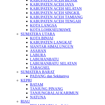
KABUPATEN ACEH BESAR
KABUPATEN ACEH JAYA
KABUPATEN ACEH SELATAN
KABUPATEN ACEH SINGKIL
KABUPATEN ACEH TAMIANG
KABUPATEN ACEH TENGAH
KOTA LANGSA
KOTA LOHKSEUMAWE
SUMATERA UTARA
KOTA BINJAI
KABUPATEN LANGKAT
SIANTAR-SIMALUNGUN
ASAHAN
LABURA
LABUHANBATU
LABUHANBATU SELATAN
TABAGSEL
SUMATERA BARAT
PADANG dan Sekitarnya
KEPRI
BATAM
TANJUNG PINANG
TANJUNGBALAI KARIMUN
NATUNA
RIAU