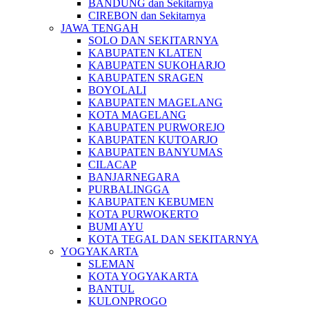
BANDUNG dan Sekitarnya
CIREBON dan Sekitarnya
JAWA TENGAH
SOLO DAN SEKITARNYA
KABUPATEN KLATEN
KABUPATEN SUKOHARJO
KABUPATEN SRAGEN
BOYOLALI
KABUPATEN MAGELANG
KOTA MAGELANG
KABUPATEN PURWOREJO
KABUPATEN KUTOARJO
KABUPATEN BANYUMAS
CILACAP
BANJARNEGARA
PURBALINGGA
KABUPATEN KEBUMEN
KOTA PURWOKERTO
BUMI AYU
KOTA TEGAL DAN SEKITARNYA
YOGYAKARTA
SLEMAN
KOTA YOGYAKARTA
BANTUL
KULONPROGO