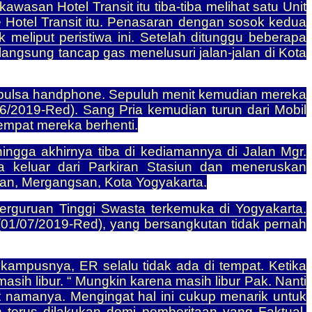
awasan Hotel Transit itu tiba-tiba melihat satu Unit
Hotel Transit itu. Penasaran dengan sosok kedua
meliput peristiwa ini. Setelah ditunggu beberapa
angsung tancap gas menelusuri jalan-jalan di Kota
ual pulsa handphone. Sepuluh menit kemudian mereka
6/2019-Red). Sang Pria kemudian turun dari Mobil
empat mereka berhenti.
ngga akhirnya tiba di kediamannya di Jalan Mgr.
a keluar dari Parkiran Stasiun dan meneruskan
man, Mergangsan, Kota Yogyakarta.
Perguruan Tinggi Swasta terkemuka di Yogyakarta.
(01/07/2019-Red), yang bersangkutan tidak pernah
ampusnya, ER selalu tidak ada di tempat. Ketika
ih libur. “ Mungkin karena masih libur Pak. Nanti
ut namanya. Mengingat hal ini cukup menarik untuk
kan terus dilakukan demi pemberitaan yang Faktual,