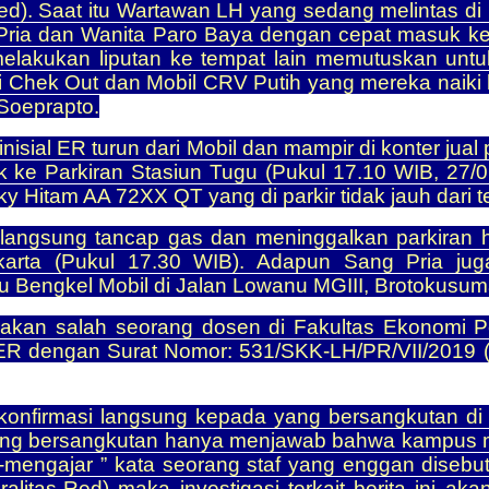
ed). Saat itu Wartawan LH yang sedang melintas di k
ria dan Wanita Paro Baya dengan cepat masuk ke 
akukan liputan ke tempat lain memutuskan untuk 
i Chek Out dan Mobil CRV Putih yang mereka naiki l
 Soeprapto.
inisial ER turun dari Mobil dan mampir di konter j
 ke Parkiran Stasiun Tugu (Pukul 17.10 WIB, 27/0
Hitam AA 72XX QT yang di parkir tidak jauh dari t
langsung tancap gas dan meninggalkan parkiran hi
arta (Pukul 17.30 WIB). Adapun Sang Pria jug
tu Bengkel Mobil di Jalan Lowanu MGIII, Brotokusu
rupakan salah seorang dosen di Fakultas Ekonomi 
ada ER dengan Surat Nomor: 531/SKK-LH/PR/VII/2019
nfirmasi langsung kepada yang bersangkutan di k
ang bersangkutan hanya menjawab bahwa kampus mas
jar-mengajar ” kata seorang staf yang enggan diseb
ralitas-Red) maka investigasi terkait berita ini a