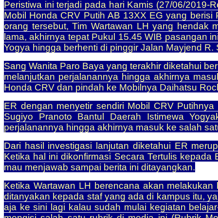
Peristiwa ini terjadi pada hari Kamis (27/06/2019-R
Mobil Honda CRV Putih AB 13XX EG yang berisi P
orang tersebut, Tim Wartawan LH yang hendak mel
lama, akhirnya tepat Pukul 15.45 WIB pasangan in
Yogya hingga berhenti di pinggir Jalan Mayjend R.
Sang Wanita Paro Baya yang terakhir diketahui ber
melanjutkan perjalanannya hingga akhirnya masuk
Honda CRV dan pindah ke Mobilnya Daihatsu Rocky 
ER dengan menyetir sendiri Mobil CRV Putihnya 
Sugiyo Pranoto Bantul Daerah Istimewa Yogyak
perjalanannya hingga akhirnya masuk ke salah sa
Dari hasil investigasi lanjutan diketahui ER me
Ketika hal ini dikonfirmasi Secara Tertulis kep
mau menjawab sampai berita ini ditayangkan.
Ketika Wartawan LH berencana akan melakukan ko
ditanyakan kepada staf yang ada di kampus itu, y
aja ke sini lagi kalau sudah mulai kegiatan bela
mengisi salah satu rubrik di media ini (Rubrik Mo