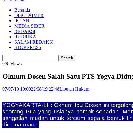
Beranda
DISCLAIMER
IKLAN
MEDIA SIBER
REDAKSI
RUBRIKA
SALAM REDAKSI
STOP PRESS
978 views
Oknum Dosen Salah Satu PTS Yogya Didug
07/07/19 19:00
22/08/19 22:48
Liputan Hukum
YOGYAKARTA-LH: Oknum Ibu Dosen ini tergolong “b
seorang Pria yang usianya hampir sepadan. Mengap
sangatlah mudah untuk tercium segala bentuk ti
dimana-mana.