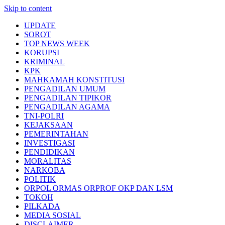
Skip to content
UPDATE
SOROT
TOP NEWS WEEK
KORUPSI
KRIMINAL
KPK
MAHKAMAH KONSTITUSI
PENGADILAN UMUM
PENGADILAN TIPIKOR
PENGADILAN AGAMA
TNI-POLRI
KEJAKSAAN
PEMERINTAHAN
INVESTIGASI
PENDIDIKAN
MORALITAS
NARKOBA
POLITIK
ORPOL ORMAS ORPROF OKP DAN LSM
TOKOH
PILKADA
MEDIA SOSIAL
DISCLAIMER