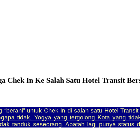
a Chek In Ke Salah Satu Hotel Transit Be
erani” untuk Chek In di salah satu Hotel Transit
a tidak, Yogya yang tergolong Kota yang tidak te
ndak tanduk seseorang. Apatah lagi punya statu