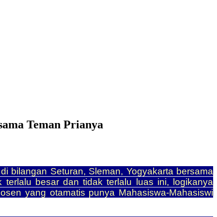
rsama Teman Prianya
 di bilangan Seturan, Sleman, Yogyakarta bersama
rlalu besar dan tidak terlalu luas ini, logikanya
s dosen yang otamatis punya Mahasiswa-Mahasiswi