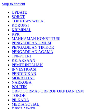
Skip to content
UPDATE
SOROT
TOP NEWS WEEK
KORUPSI
KRIMINAL
KPK
MAHKAMAH KONSTITUSI
PENGADILAN UMUM
PENGADILAN TIPIKOR
PENGADILAN AGAMA
TNI-POLRI
KEJAKSAAN
PEMERINTAHAN
INVESTIGASI
PENDIDIKAN
MORALITAS
NARKOBA
POLITIK
ORPOL ORMAS ORPROF OKP DAN LSM
TOKOH
PILKADA
MEDIA SOSIAL
DISCLAIMER