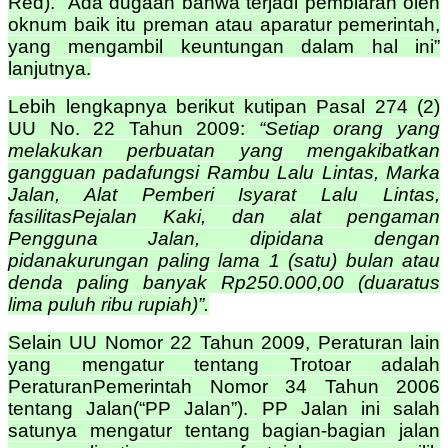
Red). “Ada dugaan bahwa terjadi pembiaran oleh
oknum baik itu preman atau aparatur pemerintah,
yang mengambil keuntungan dalam hal ini”
lanjutnya.
Lebih lengkapnya berikut kutipan Pasal 274 (2)
UU No. 22 Tahun 2009:
“Setiap orang yang
melakukan perbuatan yang mengakibatkan
gangguan padafungsi Rambu Lalu Lintas, Marka
Jalan, Alat Pemberi Isyarat Lalu Lintas,
fasilitasPejalan Kaki, dan alat pengaman
Pengguna Jalan, dipidana dengan
pidanakurungan paling lama 1 (satu) bulan atau
denda paling banyak Rp250.000,00 (duaratus
lima puluh ribu rupiah)”.
Selain UU Nomor 22 Tahun 2009, Peraturan lain
yang mengatur tentang Trotoar adalah
PeraturanPemerintah Nomor 34 Tahun 2006
tentang Jalan(“PP Jalan”). PP Jalan ini salah
satunya mengatur tentang bagian-bagian jalan