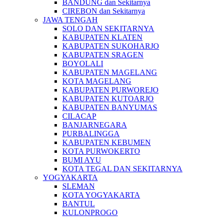
BANDUNG dan Sekitarnya
CIREBON dan Sekitarnya
JAWA TENGAH
SOLO DAN SEKITARNYA
KABUPATEN KLATEN
KABUPATEN SUKOHARJO
KABUPATEN SRAGEN
BOYOLALI
KABUPATEN MAGELANG
KOTA MAGELANG
KABUPATEN PURWOREJO
KABUPATEN KUTOARJO
KABUPATEN BANYUMAS
CILACAP
BANJARNEGARA
PURBALINGGA
KABUPATEN KEBUMEN
KOTA PURWOKERTO
BUMI AYU
KOTA TEGAL DAN SEKITARNYA
YOGYAKARTA
SLEMAN
KOTA YOGYAKARTA
BANTUL
KULONPROGO