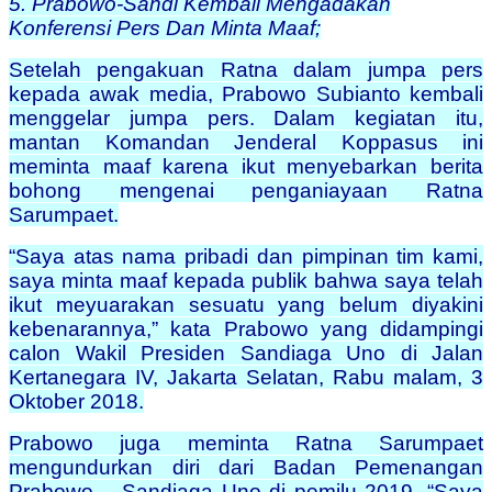
5. Prabowo-Sandi Kembali Mengadakan
Konferensi Pers Dan Minta Maaf;
Setelah pengakuan Ratna dalam jumpa pers
kepada awak media, Prabowo Subianto kembali
menggelar jumpa pers. Dalam kegiatan itu,
mantan Komandan Jenderal Koppasus ini
meminta maaf karena ikut menyebarkan berita
bohong mengenai penganiayaan Ratna
Sarumpaet.
“Saya atas nama pribadi dan pimpinan tim kami,
saya minta maaf kepada publik bahwa saya telah
ikut meyuarakan sesuatu yang belum diyakini
kebenarannya,” kata Prabowo yang didampingi
calon Wakil Presiden Sandiaga Uno di Jalan
Kertanegara IV, Jakarta Selatan, Rabu malam, 3
Oktober 2018.
Prabowo juga meminta Ratna Sarumpaet
mengundurkan diri dari Badan Pemenangan
Prabowo – Sandiaga Uno di pemilu 2019. “Saya