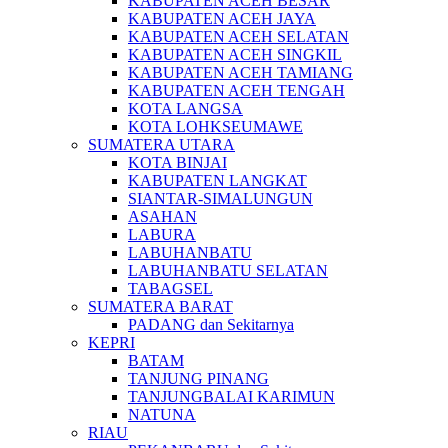
KABUPATEN ACEH BESAR
KABUPATEN ACEH JAYA
KABUPATEN ACEH SELATAN
KABUPATEN ACEH SINGKIL
KABUPATEN ACEH TAMIANG
KABUPATEN ACEH TENGAH
KOTA LANGSA
KOTA LOHKSEUMAWE
SUMATERA UTARA
KOTA BINJAI
KABUPATEN LANGKAT
SIANTAR-SIMALUNGUN
ASAHAN
LABURA
LABUHANBATU
LABUHANBATU SELATAN
TABAGSEL
SUMATERA BARAT
PADANG dan Sekitarnya
KEPRI
BATAM
TANJUNG PINANG
TANJUNGBALAI KARIMUN
NATUNA
RIAU