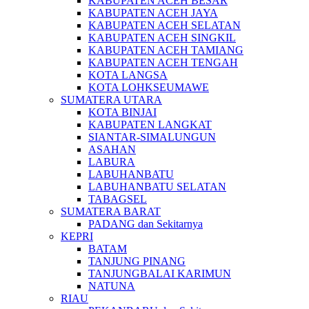
KABUPATEN ACEH BESAR
KABUPATEN ACEH JAYA
KABUPATEN ACEH SELATAN
KABUPATEN ACEH SINGKIL
KABUPATEN ACEH TAMIANG
KABUPATEN ACEH TENGAH
KOTA LANGSA
KOTA LOHKSEUMAWE
SUMATERA UTARA
KOTA BINJAI
KABUPATEN LANGKAT
SIANTAR-SIMALUNGUN
ASAHAN
LABURA
LABUHANBATU
LABUHANBATU SELATAN
TABAGSEL
SUMATERA BARAT
PADANG dan Sekitarnya
KEPRI
BATAM
TANJUNG PINANG
TANJUNGBALAI KARIMUN
NATUNA
RIAU