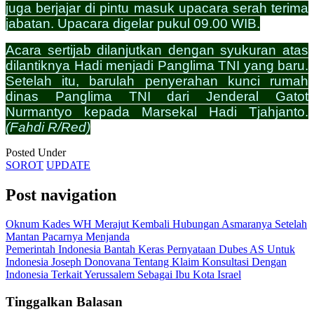
juga berjajar di pintu masuk upacara serah terima
jabatan. Upacara digelar pukul 09.00 WIB.
Acara sertijab dilanjutkan dengan syukuran atas
dilantiknya Hadi menjadi Panglima TNI yang baru.
Setelah itu, barulah penyerahan kunci rumah
dinas Panglima TNI dari Jenderal Gatot
Nurmantyo kepada Marsekal Hadi Tjahjanto.
(Fahdi R/Red)
Posted Under
SOROT
UPDATE
Post navigation
Oknum Kades WH Merajut Kembali Hubungan Asmaranya Setelah
Mantan Pacarnya Menjanda
Pemerintah Indonesia Bantah Keras Pernyataan Dubes AS Untuk
Indonesia Joseph Donovana Tentang Klaim Konsultasi Dengan
Indonesia Terkait Yerussalem Sebagai Ibu Kota Israel
Tinggalkan Balasan