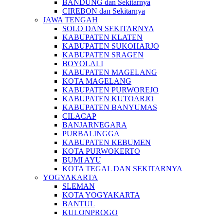
BANDUNG dan Sekitarnya
CIREBON dan Sekitarnya
JAWA TENGAH
SOLO DAN SEKITARNYA
KABUPATEN KLATEN
KABUPATEN SUKOHARJO
KABUPATEN SRAGEN
BOYOLALI
KABUPATEN MAGELANG
KOTA MAGELANG
KABUPATEN PURWOREJO
KABUPATEN KUTOARJO
KABUPATEN BANYUMAS
CILACAP
BANJARNEGARA
PURBALINGGA
KABUPATEN KEBUMEN
KOTA PURWOKERTO
BUMI AYU
KOTA TEGAL DAN SEKITARNYA
YOGYAKARTA
SLEMAN
KOTA YOGYAKARTA
BANTUL
KULONPROGO