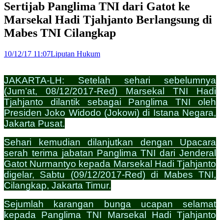
Sertijab Panglima TNI dari Gatot ke
Marsekal Hadi Tjahjanto Berlangsung di
Mabes TNI Cilangkap
10/12/17 11:07
Liputan Hukum
JAKARTA-LH: Setelah sehari sebelumnya
(Jum’at, 08/12/2017-Red) Marsekal TNI Hadi
Tjahjanto dilantik sebagai Panglima TNI oleh
Presiden Joko Widodo (Jokowi) di Istana Negara,
Jakarta Pusat.
Sehari kemudian dilanjutkan dengan Upacara
serah terima jabatan Panglima TNI dari Jenderal
Gatot Nurmantyo kepada Marsekal Hadi Tjahjanto
digelar, Sabtu (09/12/2017-Red) di Mabes TNI,
Cilangkap, Jakarta Timur.
Sejumlah karangan bunga ucapan selamat
kepada Panglima TNI Marsekal Hadi Tjahjanto