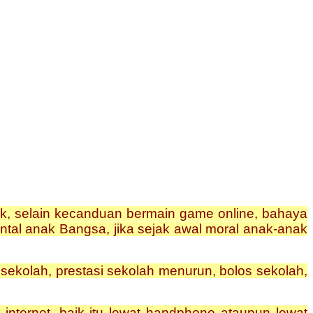
ak, selain kecanduan bermain game online, bahaya
tal anak Bangsa, jika sejak awal moral anak-anak
sekolah, prestasi sekolah menurun, bolos sekolah,
internet, baik itu lewat handphone ataupun lewat