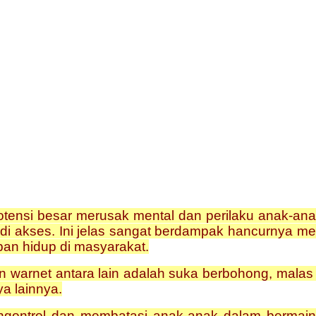
otensi besar merusak mental dan perilaku anak-an
i akses. Ini jelas sangat berdampak hancurnya men
ban hidup di masyarakat.
warnet antara lain adalah suka berbohong, malas 
a lainnya.
ngontrol dan membatasi anak-anak dalam bermain 