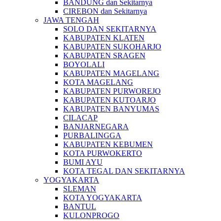
BANDUNG dan Sekitarnya
CIREBON dan Sekitarnya
JAWA TENGAH
SOLO DAN SEKITARNYA
KABUPATEN KLATEN
KABUPATEN SUKOHARJO
KABUPATEN SRAGEN
BOYOLALI
KABUPATEN MAGELANG
KOTA MAGELANG
KABUPATEN PURWOREJO
KABUPATEN KUTOARJO
KABUPATEN BANYUMAS
CILACAP
BANJARNEGARA
PURBALINGGA
KABUPATEN KEBUMEN
KOTA PURWOKERTO
BUMI AYU
KOTA TEGAL DAN SEKITARNYA
YOGYAKARTA
SLEMAN
KOTA YOGYAKARTA
BANTUL
KULONPROGO