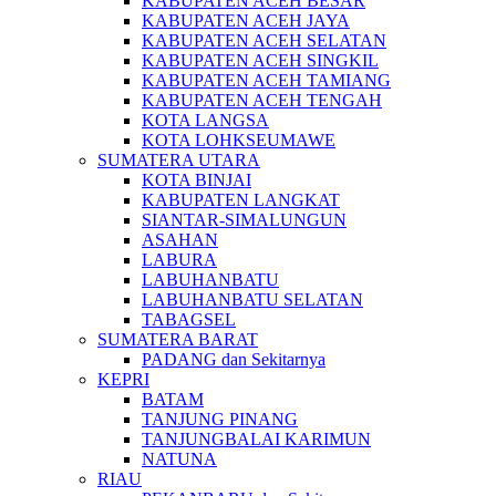
KABUPATEN ACEH BESAR
KABUPATEN ACEH JAYA
KABUPATEN ACEH SELATAN
KABUPATEN ACEH SINGKIL
KABUPATEN ACEH TAMIANG
KABUPATEN ACEH TENGAH
KOTA LANGSA
KOTA LOHKSEUMAWE
SUMATERA UTARA
KOTA BINJAI
KABUPATEN LANGKAT
SIANTAR-SIMALUNGUN
ASAHAN
LABURA
LABUHANBATU
LABUHANBATU SELATAN
TABAGSEL
SUMATERA BARAT
PADANG dan Sekitarnya
KEPRI
BATAM
TANJUNG PINANG
TANJUNGBALAI KARIMUN
NATUNA
RIAU