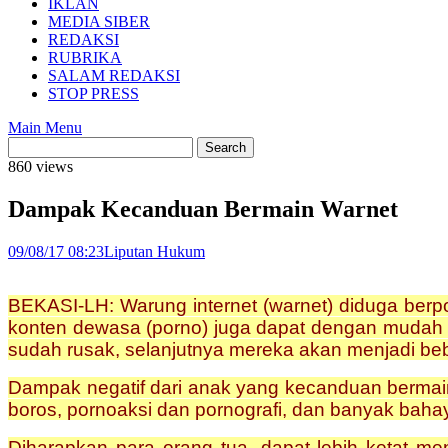
IKLAN
MEDIA SIBER
REDAKSI
RUBRIKA
SALAM REDAKSI
STOP PRESS
Main Menu
860 views
Dampak Kecanduan Bermain Warnet
09/08/17 08:23
Liputan Hukum
BEKASI-LH: Warung internet (warnet) diduga berp
konten dewasa (porno) juga dapat dengan mudah d
sudah rusak, selanjutnya mereka akan menjadi be
Dampak negatif dari anak yang kecanduan bermain 
boros, pornoaksi dan pornografi, dan banyak bahay
Diharapkan para orang tua, dapat lebih ketat me