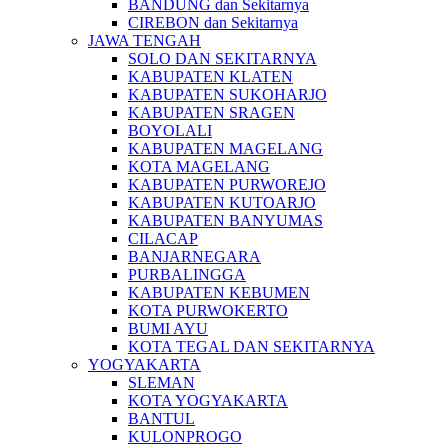
BANDUNG dan Sekitarnya
CIREBON dan Sekitarnya
JAWA TENGAH
SOLO DAN SEKITARNYA
KABUPATEN KLATEN
KABUPATEN SUKOHARJO
KABUPATEN SRAGEN
BOYOLALI
KABUPATEN MAGELANG
KOTA MAGELANG
KABUPATEN PURWOREJO
KABUPATEN KUTOARJO
KABUPATEN BANYUMAS
CILACAP
BANJARNEGARA
PURBALINGGA
KABUPATEN KEBUMEN
KOTA PURWOKERTO
BUMI AYU
KOTA TEGAL DAN SEKITARNYA
YOGYAKARTA
SLEMAN
KOTA YOGYAKARTA
BANTUL
KULONPROGO