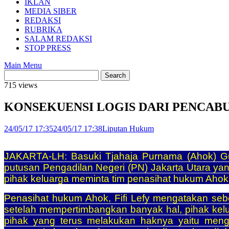
IKLAN
MEDIA SIBER
REDAKSI
RUBRIKA
SALAM REDAKSI
STOP PRESS
Main Menu
715 views
KONSEKUENSI LOGIS DARI PENCAB
24/05/17 17:35
24/05/17 17:38
Liputan Hukum
JAKARTA-LH: Basuki Tjahaja Purnama (Ahok) Gub
putusan Pengadilan Negeri (PN) Jakarta Utara ya
pihak keluarga meminta tim penasihat hukum Ahok
Penasihat hukum Ahok, Fifi Lefy mengatakan sebe
setelah mempertimbangkan banyak hal, pihak kelua
pihak yang terus melakukan haknya yaitu meng