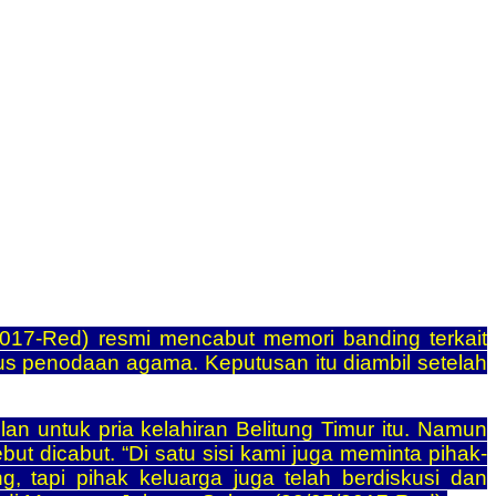
017-Red) resmi mencabut memori banding terkait
us penodaan agama. Keputusan itu diambil setelah
n untuk pria kelahiran Belitung Timur itu. Namun
t dicabut. “Di satu sisi kami juga meminta pihak-
tapi pihak keluarga juga telah berdiskusi dan