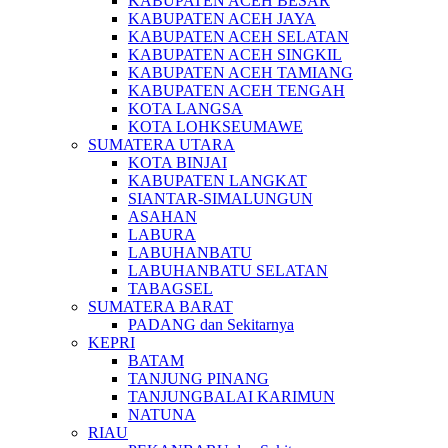
KABUPATEN ACEH BESAR
KABUPATEN ACEH JAYA
KABUPATEN ACEH SELATAN
KABUPATEN ACEH SINGKIL
KABUPATEN ACEH TAMIANG
KABUPATEN ACEH TENGAH
KOTA LANGSA
KOTA LOHKSEUMAWE
SUMATERA UTARA
KOTA BINJAI
KABUPATEN LANGKAT
SIANTAR-SIMALUNGUN
ASAHAN
LABURA
LABUHANBATU
LABUHANBATU SELATAN
TABAGSEL
SUMATERA BARAT
PADANG dan Sekitarnya
KEPRI
BATAM
TANJUNG PINANG
TANJUNGBALAI KARIMUN
NATUNA
RIAU