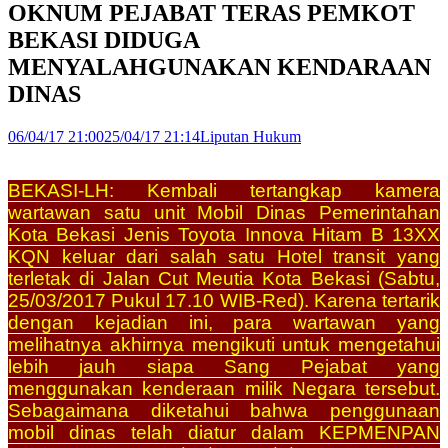
OKNUM PEJABAT TERAS PEMKOT
BEKASI DIDUGA
MENYALAHGUNAKAN KENDARAAN
DINAS
06/04/17 21:00
25/04/17 21:14
Liputan Hukum
BEKASI-LH: Kembali tertangkap kamera
wartawan satu unit Mobil Dinas Pemerintahan
Kota Bekasi Jenis Toyota Innova Hitam B 13XX
KQN keluar dari salah satu Hotel transit yang
terletak di Jalan Cut Meutia Kota Bekasi (Sabtu,
25/03/2017 Pukul 17.10 WIB-Red).
Karena tertarik
dengan kejadian ini, para wartawan yang
melihatnya akhirnya mengikuti untuk mengetahui
lebih jauh siapa Sang Pejabat yang
menggunakan kenderaan milik Negara tersebut.
Sebagaimana diketahui bahwa penggunaan
mobil dinas telah diatur dalam KEPMENPAN