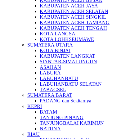
KABUPATEN ACEH BESAR
KABUPATEN ACEH JAYA
KABUPATEN ACEH SELATAN
KABUPATEN ACEH SINGKIL
KABUPATEN ACEH TAMIANG
KABUPATEN ACEH TENGAH
KOTA LANGSA
KOTA LOHKSEUMAWE
SUMATERA UTARA
KOTA BINJAI
KABUPATEN LANGKAT
SIANTAR-SIMALUNGUN
ASAHAN
LABURA
LABUHANBATU
LABUHANBATU SELATAN
TABAGSEL
SUMATERA BARAT
PADANG dan Sekitarnya
KEPRI
BATAM
TANJUNG PINANG
TANJUNGBALAI KARIMUN
NATUNA
RIAU