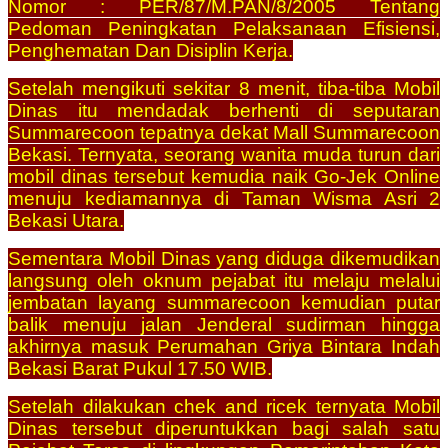
Nomor : PER/87/M.PAN/8/2005 Tentang
Pedoman Peningkatan Pelaksanaan Efisiensi,
Penghematan Dan Disiplin Kerja.
Setelah mengikuti sekitar 8 menit, tiba-tiba Mobil
Dinas itu mendadak berhenti di seputaran
Summarecoon tepatnya dekat Mall Summarecoon
Bekasi. Ternyata, seorang wanita muda turun dari
mobil dinas tersebut kemudia naik Go-Jek Online
menuju kediamannya di Taman Wisma Asri 2
Bekasi Utara.
Sementara Mobil Dinas yang diduga dikemudikan
langsung oleh oknum pejabat itu melaju melalui
jembatan layang summarecoon kemudian putar
balik menuju jalan Jenderal sudirman hingga
akhirnya masuk Perumahan Griya Bintara Indah
Bekasi Barat Pukul 17.50 WIB.
Setelah dilakukan chek and ricek ternyata Mobil
Dinas tersebut diperuntukkan bagi salah satu