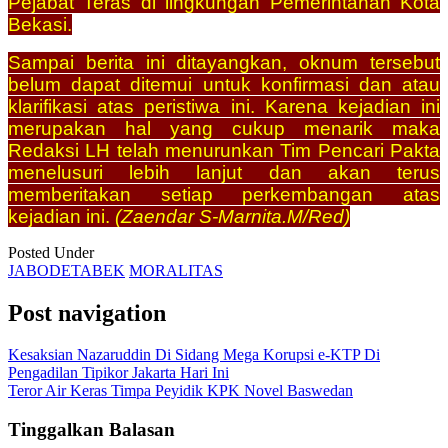
Pejabat Teras di lingkungan Pemerintahan Kota
Bekasi.
Sampai berita ini ditayangkan, oknum tersebut
belum dapat ditemui untuk konfirmasi dan atau
klarifikasi atas peristiwa ini. Karena kejadian ini
merupakan hal yang cukup menarik maka
Redaksi LH telah menurunkan Tim Pencari Pakta
menelusuri lebih lanjut dan akan terus
memberitakan setiap perkembangan atas
kejadian ini.
(Zaendar S-Marnita.M/Red)
Posted Under
JABODETABEK
MORALITAS
Post navigation
Kesaksian Nazaruddin Di Sidang Mega Korupsi e-KTP Di
Pengadilan Tipikor Jakarta Hari Ini
Teror Air Keras Timpa Peyidik KPK Novel Baswedan
Tinggalkan Balasan