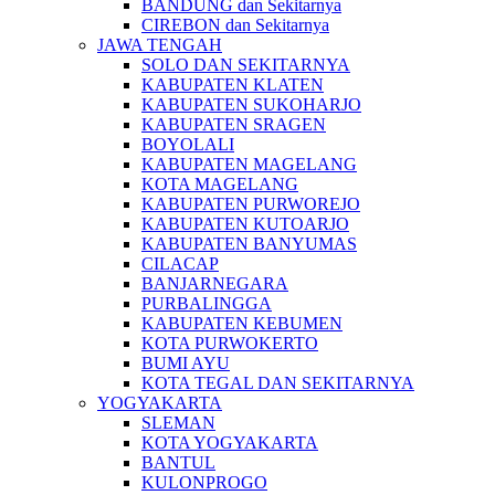
BANDUNG dan Sekitarnya
CIREBON dan Sekitarnya
JAWA TENGAH
SOLO DAN SEKITARNYA
KABUPATEN KLATEN
KABUPATEN SUKOHARJO
KABUPATEN SRAGEN
BOYOLALI
KABUPATEN MAGELANG
KOTA MAGELANG
KABUPATEN PURWOREJO
KABUPATEN KUTOARJO
KABUPATEN BANYUMAS
CILACAP
BANJARNEGARA
PURBALINGGA
KABUPATEN KEBUMEN
KOTA PURWOKERTO
BUMI AYU
KOTA TEGAL DAN SEKITARNYA
YOGYAKARTA
SLEMAN
KOTA YOGYAKARTA
BANTUL
KULONPROGO