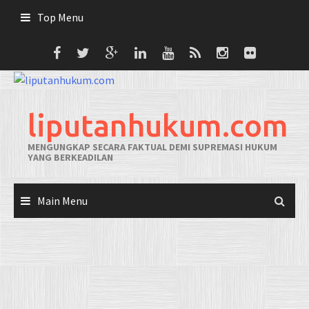
Skip
Top Menu
to
content
liputanhukum.com
MENGUNGKAP SECARA FAKTUAL DEMI SUPREMASI HUKUM
YANG BERKEADILAN
Main Menu