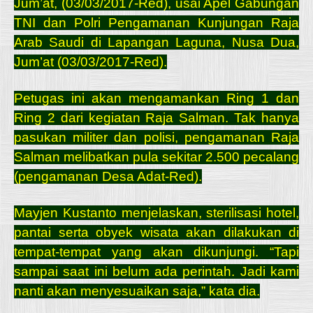
Jum’at, (03/03/2017-Red), usai Apel Gabungan
TNI dan Polri Pengamanan Kunjungan Raja
Arab Saudi di Lapangan Laguna, Nusa Dua,
Jum’at (03/03/2017-Red).
Petugas ini akan mengamankan Ring 1 dan
Ring 2 dari kegiatan Raja Salman. Tak hanya
pasukan militer dan polisi, pengamanan Raja
Salman melibatkan pula sekitar 2.500 pecalang
(pengamanan Desa Adat-Red).
Mayjen Kustanto menjelaskan, sterilisasi hotel,
pantai serta obyek wisata akan dilakukan di
tempat-tempat yang akan dikunjungi. “Tapi
sampai saat ini belum ada perintah. Jadi kami
nanti akan menyesuaikan saja,” kata dia.