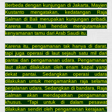
Berbeda dengan kunjungan di Jakarta, Mayjen
Kustanto mengatakan, kedatangan Raja
Salman di Bali merupakan kunjungan pribadi.
Karena itu, Bali hendak mengutamakan
kenyamanan tamu dari Arab Saudi itu.
Karena itu, pengamanan tak hanya di darat,
tapi juga operasi di laut sejauh satu mil dari
pantai dan pengamanan udara. Pengamanan
laut akan dilakukan oleh enam kapal yang
dekat pantai. Sedangkan operasi udara
dilakukan untuk mengamankan raja selama
perjalanan udara. Sedangkan di bandara, Raja
Salman akan mendapatkan pengamanan
khusus. “Tapi untuk di dalam pesawat
dilakukan sendiri oleh pengamanan kerajaan,”