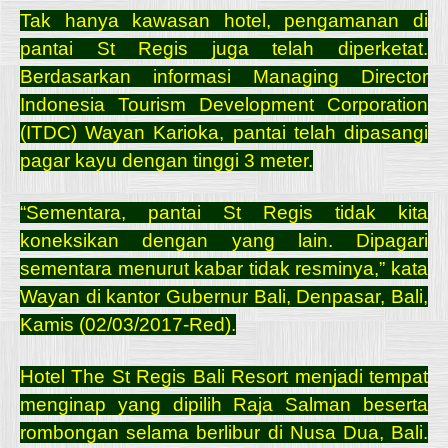
Tak hanya kawasan hotel, pengamanan di
pantai St Regis juga telah diperketat.
Berdasarkan informasi Managing Director
Indonesia Tourism Development Corporation
(ITDC) Wayan Karioka, pantai telah dipasangi
pagar kayu dengan tinggi 3 meter.
“Sementara, pantai St Regis tidak kita
koneksikan dengan yang lain. Dipagari
sementara menurut kabar tidak resminya,” kata
Wayan di kantor Gubernur Bali, Denpasar, Bali,
Kamis (02/03/2017-Red).
Hotel The St Regis Bali Resort menjadi tempat
menginap yang dipilih Raja Salman beserta
rombongan selama berlibur di Nusa Dua, Bali.