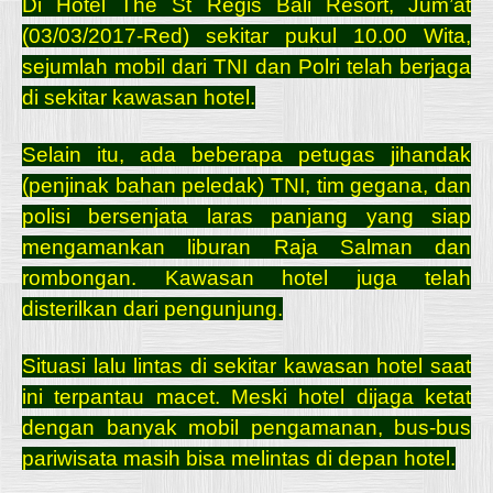
Di Hotel The St Regis Bali Resort, Jum’at
(03/03/2017-Red) sekitar pukul 10.00 Wita,
sejumlah mobil dari TNI dan Polri telah berjaga
di sekitar kawasan hotel.
Selain itu, ada beberapa petugas jihandak
(penjinak bahan peledak) TNI, tim gegana, dan
polisi bersenjata laras panjang yang siap
mengamankan liburan Raja Salman dan
rombongan. Kawasan hotel juga telah
disterilkan dari pengunjung.
Situasi lalu lintas di sekitar kawasan hotel saat
ini terpantau macet. Meski hotel dijaga ketat
dengan banyak mobil pengamanan, bus-bus
pariwisata masih bisa melintas di depan hotel.