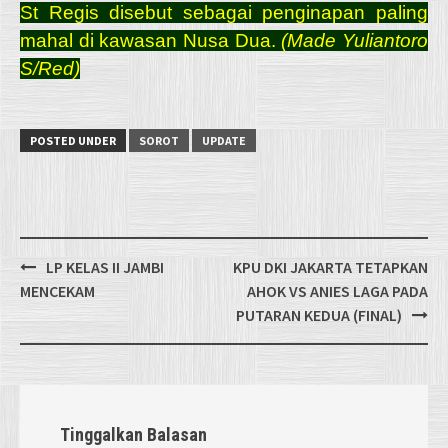
St Regis disebut sebagai penginapan paling
mahal di kawasan Nusa Dua.
(Made Yuliantoro
S/Red)
POSTED UNDER
SOROT
UPDATE
Post
LP KELAS II JAMBI
KPU DKI JAKARTA TETAPKAN
navigation
MENCEKAM
AHOK VS ANIES LAGA PADA
PUTARAN KEDUA (FINAL)
Tinggalkan Balasan