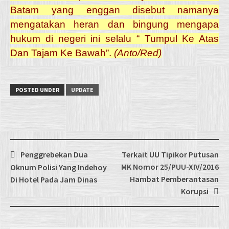
Batam yang enggan disebut namanya
mengatakan heran dan bingung mengapa
hukum di negeri ini selalu “ Tumpul Ke Atas
Dan Tajam Ke Bawah”.
(Anto/Red)
POSTED UNDER
UPDATE
Post
Penggrebekan Dua
Terkait UU Tipikor Putusan
navigation
MK Nomor 25/PUU-XIV/2016
Oknum Polisi Yang Indehoy
Hambat Pemberantasan
Di Hotel Pada Jam Dinas
Korupsi