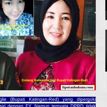
e (Bupati Katingan-Red) yang dipergoki
siri dengan FY. Namun ternyata DPRD tidak