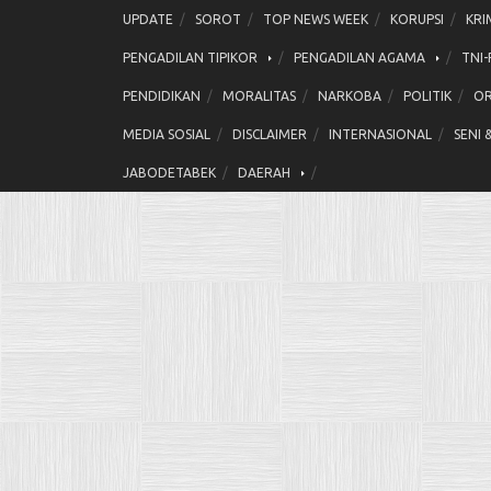
Skip
UPDATE
SOROT
TOP NEWS WEEK
KORUPSI
KRI
to
PENGADILAN TIPIKOR
PENGADILAN AGAMA
TNI-
content
PENDIDIKAN
MORALITAS
NARKOBA
POLITIK
OR
MEDIA SOSIAL
DISCLAIMER
INTERNASIONAL
SENI 
JABODETABEK
DAERAH