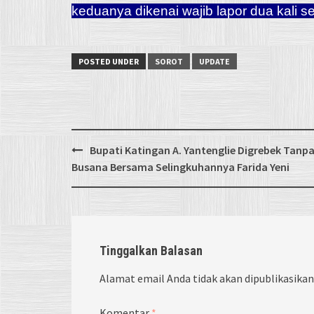
keduanya dikenai wajib lapor dua kali 
POSTED UNDER
SOROT
UPDATE
Post
Bupati Katingan A. Yantenglie Digrebek Tanp
navigation
Busana Bersama Selingkuhannya Farida Yeni
Tinggalkan Balasan
Alamat email Anda tidak akan dipublikasikan
Komentar
*