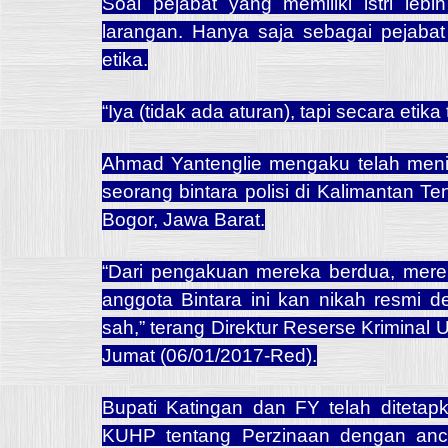
Soal pejabat yang memiliki istri leb
larangan. Hanya saja sebagai pejabat
etika.
“Iya (tidak ada aturan), tapi secara etika 
Ahmad Yantenglie mengaku telah menik
seorang bintara polisi di Kalimantan 
Bogor, Jawa Barat.
“Dari pengakuan mereka berdua, mereka
anggota Bintara ini kan nikah resmi d
sah,” terang Direktur Reserse Krimin
Jumat (06/01/2017-Red).
Bupati Katingan dan FY telah ditetap
KUHP tentang Perzinaan dengan anca