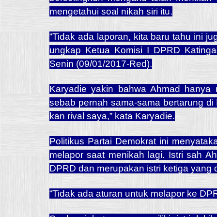
mengetahui soal nikah siri itu.
“Tidak ada laporan, kita baru tahu ini j
ungkap Ketua Komisi I DPRD Katinga
Senin (09/01/2017-Red).
Karyadie yakin bahwa Ahmad hanya mem
sebab pernah sama-sama bertarung di P
kan rival saya,” kata Karyadie.
Politikus Partai Demokrat ini menyatak
melapor saat menikah lagi. Istri sah 
DPRD dan merupakan istri ketiga yang d
“Tidak ada aturan untuk melapor ke DP