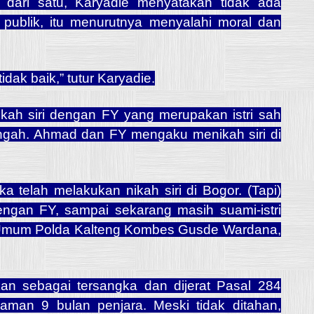
ih dari satu, Karyadie menyatakan tidak ada
 publik, itu menurutnya menyalahi moral dan
tidak baik,” tutur Karyadie.
ah siri dengan FY yang merupakan istri sah
Tengah. Ahmad dan FY mengaku menikah siri di
 telah melakukan nikah siri di Bogor. (Tapi)
engan FY, sampai sekarang masih suami-istri
al Umum Polda Kalteng Kombes Gusde Wardana,
kan sebagai tersangka dan dijerat Pasal 284
man 9 bulan penjara. Meski tidak ditahan,