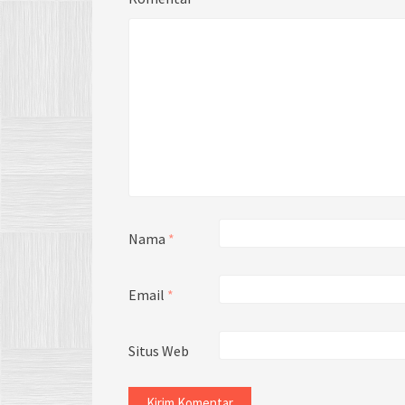
Nama
*
Email
*
Situs Web