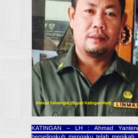
KATINGAN – LH : Ahmad Yantengli
berselingkuh mengaku telah menikah 