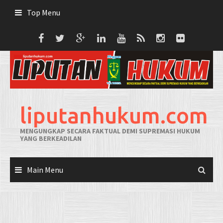
Skip
Top Menu
to
content
liputanhukum.com
MENGUNGKAP SECARA FAKTUAL DEMI SUPREMASI HUKUM
YANG BERKEADILAN
Main Menu