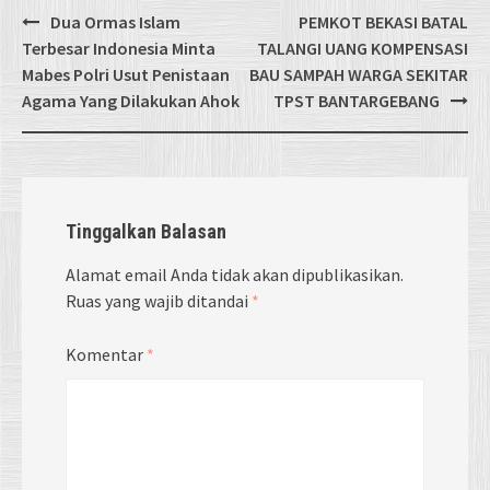
Post
Dua Ormas Islam
PEMKOT BEKASI BATAL
navigation
Terbesar Indonesia Minta
TALANGI UANG KOMPENSASI
Mabes Polri Usut Penistaan
BAU SAMPAH WARGA SEKITAR
Agama Yang Dilakukan Ahok
TPST BANTARGEBANG
Tinggalkan Balasan
Alamat email Anda tidak akan dipublikasikan.
Ruas yang wajib ditandai
*
Komentar
*