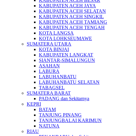
KABUPATEN ACEH BESAR
KABUPATEN ACEH JAYA
KABUPATEN ACEH SELATAN
KABUPATEN ACEH SINGKIL
KABUPATEN ACEH TAMIANG
KABUPATEN ACEH TENGAH
KOTA LANGSA
KOTA LOHKSEUMAWE
SUMATERA UTARA
KOTA BINJAI
KABUPATEN LANGKAT
SIANTAR-SIMALUNGUN
ASAHAN
LABURA
LABUHANBATU
LABUHANBATU SELATAN
TABAGSEL
SUMATERA BARAT
PADANG dan Sekitarnya
KEPRI
BATAM
TANJUNG PINANG
TANJUNGBALAI KARIMUN
NATUNA
RIAU