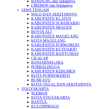
BANDUNG dan Sekitarnya
CIREBON dan Sekitarnya
JAWA TENGAH
SOLO DAN SEKITARNYA
KABUPATEN KLATEN
KABUPATEN SUKOHARJO
KABUPATEN SRAGEN
BOYOLALI
KABUPATEN MAGELANG
KOTA MAGELANG
KABUPATEN PURWOREJO
KABUPATEN KUTOARJO
KABUPATEN BANYUMAS
CILACAP
BANJARNEGARA
PURBALINGGA
KABUPATEN KEBUMEN
KOTA PURWOKERTO
BUMI AYU
KOTA TEGAL DAN SEKITARNYA
YOGYAKARTA
SLEMAN
KOTA YOGYAKARTA
BANTUL
KULONPROGO