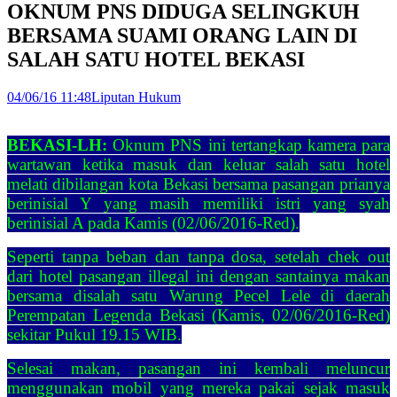
OKNUM PNS DIDUGA SELINGKUH
BERSAMA SUAMI ORANG LAIN DI
SALAH SATU HOTEL BEKASI
04/06/16 11:48
Liputan Hukum
BEKASI-LH:
Oknum PNS ini tertangkap kamera para
wartawan ketika masuk dan keluar salah satu hotel
melati dibilangan kota Bekasi bersama pasangan prianya
berinisial Y yang masih memiliki istri yang syah
berinisial A pada Kamis (02/06/2016-Red).
Seperti tanpa beban dan tanpa dosa, setelah chek out
dari hotel pasangan illegal ini dengan santainya makan
bersama disalah satu Warung Pecel Lele di daerah
Perempatan Legenda Bekasi (Kamis, 02/06/2016-Red)
sekitar Pukul 19.15 WIB.
Selesai makan, pasangan ini kembali meluncur
menggunakan mobil yang mereka pakai sejak masuk