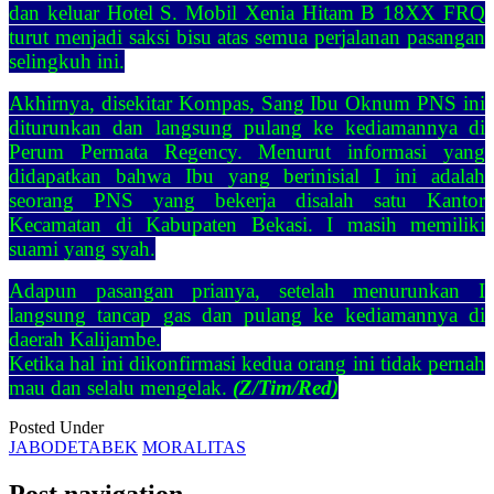
dan keluar Hotel S. Mobil Xenia Hitam B 18XX FRQ
turut menjadi saksi bisu atas semua perjalanan pasangan
selingkuh ini.
Akhirnya, disekitar Kompas, Sang Ibu Oknum PNS ini
diturunkan dan langsung pulang ke kediamannya di
Perum Permata Regency. Menurut informasi yang
didapatkan bahwa Ibu yang berinisial I ini adalah
seorang PNS yang bekerja disalah satu Kantor
Kecamatan di Kabupaten Bekasi. I masih memiliki
suami yang syah.
Adapun pasangan prianya, setelah menurunkan I
langsung tancap gas dan pulang ke kediamannya di
daerah Kalijambe.
Ketika hal ini dikonfirmasi kedua orang ini tidak pernah
mau dan selalu mengelak.
(Z/Tim/Red)
Posted Under
JABODETABEK
MORALITAS
Post navigation