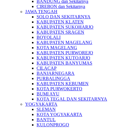
BANDUNG dan Sekitarnya
CIREBON dan Sekitarnya
JAWA TENGAH
SOLO DAN SEKITARNYA
KABUPATEN KLATEN
KABUPATEN SUKOHARJO
KABUPATEN SRAGEN
BOYOLALI
KABUPATEN MAGELANG
KOTA MAGELANG
KABUPATEN PURWOREJO
KABUPATEN KUTOARJO
KABUPATEN BANYUMAS
CILACAP
BANJARNEGARA
PURBALINGGA
KABUPATEN KEBUMEN
KOTA PURWOKERTO
BUMI AYU
KOTA TEGAL DAN SEKITARNYA
YOGYAKARTA
SLEMAN
KOTA YOGYAKARTA
BANTUL
KULONPROGO