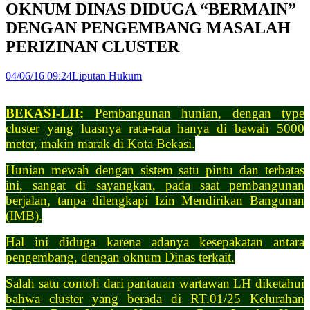
OKNUM DINAS DIDUGA “BERMAIN”
DENGAN PENGEMBANG MASALAH
PERIZINAN CLUSTER
04/06/16 09:24
Liputan Hukum
BEKASI-LH:
Pembangunan hunian, dengan type
cluster yang luasnya rata-rata hanya di bawah 5000
meter, makin marak di Kota Bekasi.
Hunian mewah dengan sistem satu pintu dan terbatas
ini, sangat di sayangkan, pada saat pembangunan
berjalan, tanpa dilengkapi Izin Mendirikan Bangunan
(IMB).
Hal ini diduga karena adanya kesepakatan antara
pengembang, dengan oknum Dinas terkait.
Salah satu contoh dari pantauan wartawan LH diketahui
bahwa cluster yang berada di RT.01/25 Kelurahan