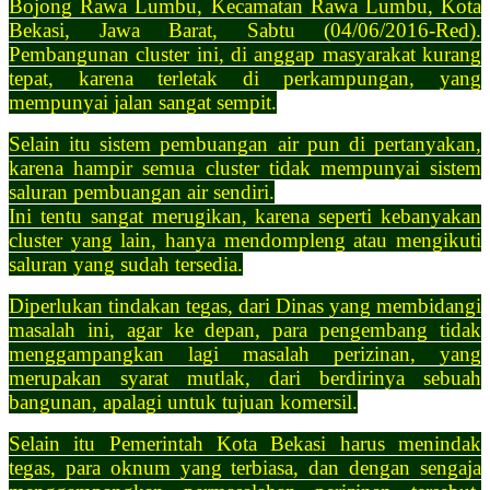
Bojong Rawa Lumbu, Kecamatan Rawa Lumbu, Kota
Bekasi, Jawa Barat, Sabtu (04/06/2016-Red).
Pembangunan cluster ini, di anggap masyarakat kurang
tepat, karena terletak di perkampungan, yang
mempunyai jalan sangat sempit.
Selain itu sistem pembuangan air pun di pertanyakan,
karena hampir semua cluster tidak mempunyai sistem
saluran pembuangan air sendiri.
Ini tentu sangat merugikan, karena seperti kebanyakan
cluster yang lain, hanya mendompleng atau mengikuti
saluran yang sudah tersedia.
Diperlukan tindakan tegas, dari Dinas yang membidangi
masalah ini, agar ke depan, para pengembang tidak
menggampangkan lagi masalah perizinan, yang
merupakan syarat mutlak, dari berdirinya sebuah
bangunan, apalagi untuk tujuan komersil.
Selain itu Pemerintah Kota Bekasi harus menindak
tegas, para oknum yang terbiasa, dan dengan sengaja