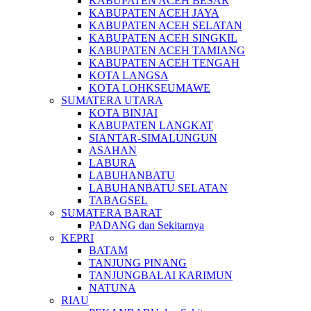
KABUPATEN ACEH BESAR
KABUPATEN ACEH JAYA
KABUPATEN ACEH SELATAN
KABUPATEN ACEH SINGKIL
KABUPATEN ACEH TAMIANG
KABUPATEN ACEH TENGAH
KOTA LANGSA
KOTA LOHKSEUMAWE
SUMATERA UTARA
KOTA BINJAI
KABUPATEN LANGKAT
SIANTAR-SIMALUNGUN
ASAHAN
LABURA
LABUHANBATU
LABUHANBATU SELATAN
TABAGSEL
SUMATERA BARAT
PADANG dan Sekitarnya
KEPRI
BATAM
TANJUNG PINANG
TANJUNGBALAI KARIMUN
NATUNA
RIAU