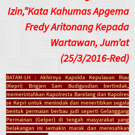
Izin,”Kata Kahumas Apgema
Fredy Aritonang Kepada
Wartawan, Jum’at
(25/3/2016-Red)
BATAM-LH : Akhirnya Kapolda Kepulauan Riau
(Kepri) Brigjen Sam Budigusdian bertindak,
memerintahkan Kapolresta Barelang dan Kapolres
se Kepri untuk menindak dan menertibkan segala
bentuk permaian berbau judi seperti Gelanggang
Permainan (Gelper) di tengah masyarakat yang
belakangan ini semakin marak dan meresahkan