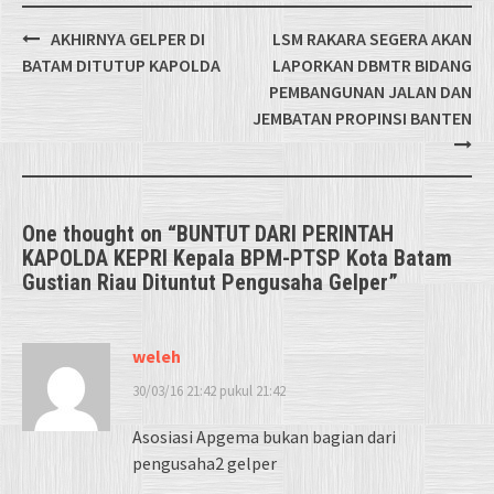
Post
AKHIRNYA GELPER DI
LSM RAKARA SEGERA AKAN
navigation
BATAM DITUTUP KAPOLDA
LAPORKAN DBMTR BIDANG
PEMBANGUNAN JALAN DAN
JEMBATAN PROPINSI BANTEN
One thought on “
BUNTUT DARI PERINTAH
KAPOLDA KEPRI Kepala BPM-PTSP Kota Batam
Gustian Riau Dituntut Pengusaha Gelper
”
weleh
30/03/16 21:42 pukul 21:42
Asosiasi Apgema bukan bagian dari
pengusaha2 gelper