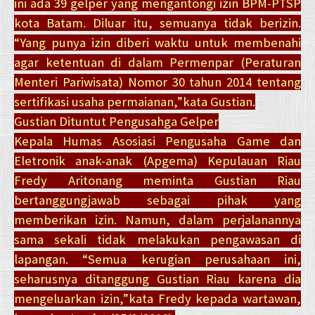
ini ada 39 gelper yang mengantongi izin BPM-PTSP
kota Batam. Diluar itu, semuanya tidak berizin.
“Yang punya izin diberi waktu untuk membenahi
agar ketentuan di dalam Permenpar (Peraturan
Menteri Pariwisata) Nomor 30 tahun 2014 tentang
sertifikasi usaha permaianan,”kata Gustian.
Gustian Dituntut Pengusahga Gelper
Kepala Humas Asosiasi Pengusaha Game dan
Eletronik anak-anak (Apgema) Kepulauan Riau
Fredy Aritonang meminta Gustian Riau
bertanggungjawab sebagai pihak yang
memberikan izin. Namun, dalam perjalanannya
sama sekali tidak melakukan pengawasan di
lapangan. “Semua kerugian perusahaan ini,
seharusnya ditanggung Gustian Riau karena dia
mengeluarkan izin,”kata Fredy kepada wartawan,