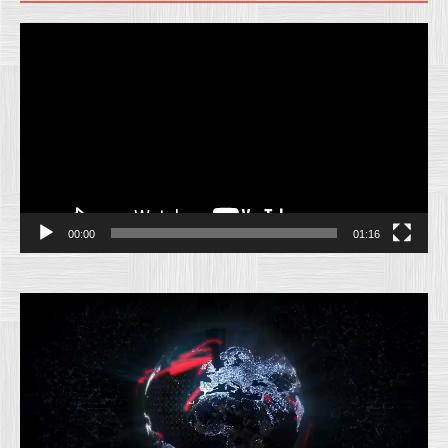
Pemutar
Video
00:00
01:16