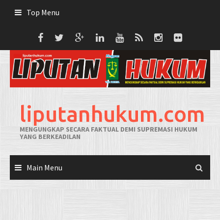
Skip
Top Menu
to
content
liputanhukum.com
MENGUNGKAP SECARA FAKTUAL DEMI SUPREMASI HUKUM
YANG BERKEADILAN
Main Menu