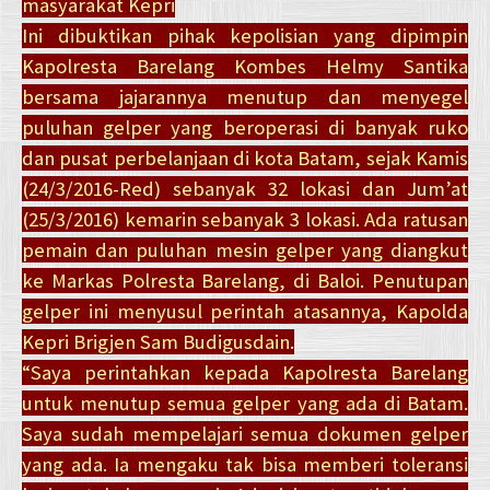
masyarakat Kepri
Ini dibuktikan pihak kepolisian yang dipimpin
Kapolresta Barelang Kombes Helmy Santika
bersama jajarannya menutup dan menyegel
puluhan gelper yang beroperasi di banyak ruko
dan pusat perbelanjaan di kota Batam, sejak Kamis
(24/3/2016-Red) sebanyak 32 lokasi dan Jum’at
(25/3/2016) kemarin sebanyak 3 lokasi. Ada ratusan
pemain dan puluhan mesin gelper yang diangkut
ke Markas Polresta Barelang, di Baloi. Penutupan
gelper ini menyusul perintah atasannya, Kapolda
Kepri Brigjen Sam Budigusdain.
“Saya perintahkan kepada Kapolresta Barelang
untuk menutup semua gelper yang ada di Batam.
Saya sudah mempelajari semua dokumen gelper
yang ada. Ia mengaku tak bisa memberi toleransi