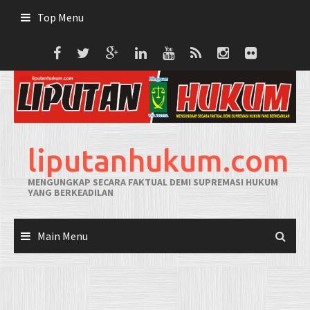
Skip
Top Menu
to
content
liputanhukum.com
MENGUNGKAP SECARA FAKTUAL DEMI SUPREMASI HUKUM
YANG BERKEADILAN
Main Menu