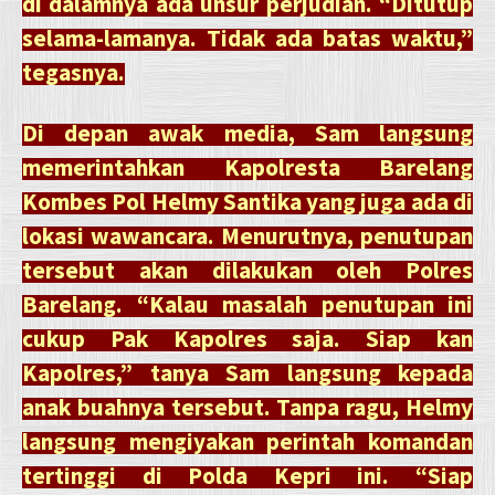
di dalamnya ada unsur perjudian. “Ditutup
selama-lamanya. Tidak ada batas waktu,”
tegasnya.
Di depan awak media, Sam langsung
memerintahkan Kapolresta Barelang
Kombes Pol Helmy Santika yang juga ada di
lokasi wawancara. Menurutnya, penutupan
tersebut akan dilakukan oleh Polres
Barelang. “Kalau masalah penutupan ini
cukup Pak Kapolres saja. Siap kan
Kapolres,” tanya Sam langsung kepada
anak buahnya tersebut. Tanpa ragu, Helmy
langsung mengiyakan perintah komandan
tertinggi di Polda Kepri ini. “Siap