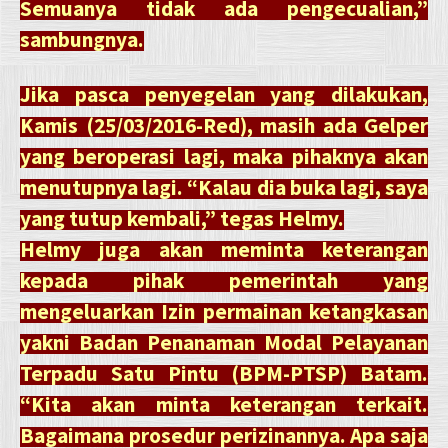
Semuanya tidak ada pengecualian,”
sambungnya.
Jika pasca penyegelan yang dilakukan,
Kamis (25/03/2016-Red), masih ada Gelper
yang beroperasi lagi, maka pihaknya akan
menutupnya lagi. “Kalau dia buka lagi, saya
yang tutup kembali,” tegas Helmy.
Helmy juga akan meminta keterangan
kepada pihak pemerintah yang
mengeluarkan Izin permainan ketangkasan
yakni Badan Penanaman Modal Pelayanan
Terpadu Satu Pintu (BPM-PTSP) Batam.
“Kita akan minta keterangan terkait.
Bagaimana prosedur perizinannya. Apa saja