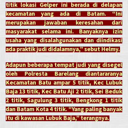
titik lokasi Gelper ini berada di delapan
kecamatan yang ada di Batam. “Ini
merupakan jawaban keresahan dari
masyarakat selama ini. Banyaknya izin
usaha yang disalahgunakan dan diindikasi
ada praktik judi didalamnya,” sebut Helmy.
Adapun beberapa tempat judi yang disegel
oleh Polresta Barelang diantararanya
Kecamatan Batu ampar 5 titik, Kec Lubuk
Baja 13 titik, Kec Batu Aji 2 titik, Sei Beduk
2 titik, Sagulung 3 titik, Bengkong 1 titik
dan Batam Kota 4 titik. “Yang paling banyak
itu di kawasan Lubuk Baja,” terangnya.