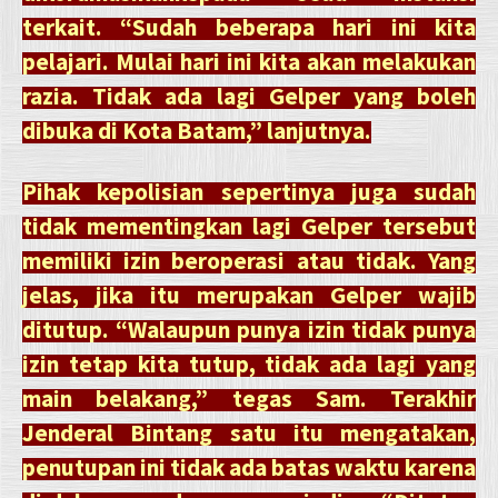
terkait.
“Sudah beberapa hari ini kita
pelajari. Mulai hari ini kita akan melakukan
razia. Tidak ada lagi Gelper yang boleh
dibuka di Kota Batam,” lanjutnya.
Pihak kepolisian sepertinya juga sudah
tidak mementingkan lagi Gelper tersebut
memiliki izin beroperasi atau tidak. Yang
jelas, jika itu merupakan Gelper wajib
ditutup.
“Walaupun punya izin tidak punya
izin tetap kita tutup, tidak ada lagi yang
main belakang,” tegas Sam. Terakhir
Jenderal Bintang satu itu mengatakan,
penutupan ini tidak ada batas waktu karena