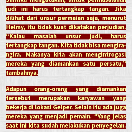
judi ini harus tertangkap tangan. Jika
dilihat dari unsur permaian saja, menurut
Helmy, itu tidak kuat dikatakan perjudian.
“Kalau masalah unsur judi, harus
tertangkap tangan. Kita tidak bisa mengira-
ngira. Makanya kita akan mengintrogasi
mereka yang diamankan satu persatu,”
tambahnya.
Adapun orang-orang yang diamankan
tersebut merupakan karyawan yang
bekerja di lokasi Gelper. Selain itu ada juga
mereka yang menjadi pemain. “Yang jelas
saat ini kita sudah melakukan penyegelan.