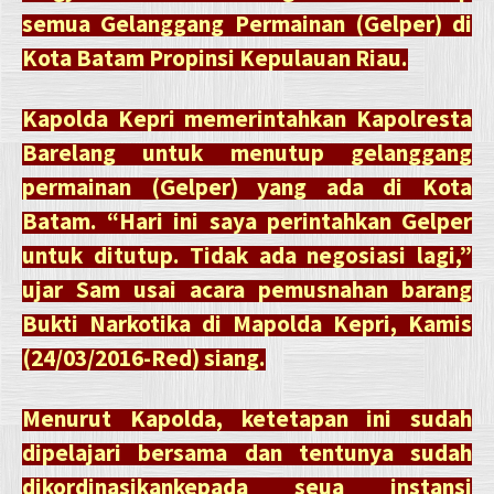
semua Gelanggang Permainan (Gelper) di
Kota Batam Propinsi Kepulauan Riau.
Kapolda Kepri memerintahkan Kapolresta
Barelang untuk menutup gelanggang
permainan (Gelper) yang ada di Kota
Batam. “Hari ini saya perintahkan Gelper
untuk ditutup. Tidak ada negosiasi lagi,”
ujar Sam usai acara pemusnahan barang
Bukti Narkotika di Mapolda Kepri, Kamis
(24/03/2016-Red) siang.
Menurut Kapolda, ketetapan ini sudah
dipelajari bersama dan tentunya sudah
dikordinasikankepada seua instansi