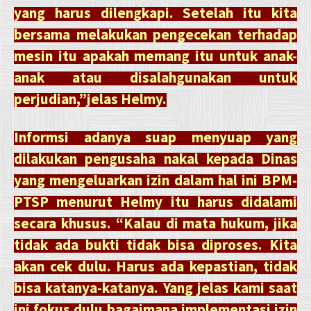
yang harus dilengkapi. Setelah itu kita
bersama melakukan pengecekan terhadap
mesin itu apakah memang itu untuk anak-
anak atau disalahgunakan untuk
perjudian,”jelas Helmy.
Informsi adanya suap menyuap yang
dilakukan pengusaha nakal kepada Dinas
yang mengeluarkan izin dalam hal ini BPM-
PTSP menurut Helmy itu harus didalami
secara khusus. “Kalau di mata hukum, jika
tidak ada bukti tidak bisa diproses. Kita
akan cek dulu. Harus ada kepastian, tidak
bisa katanya-katanya. Yang jelas kami saat
ini fokus dulu bagaimana implementasi izin