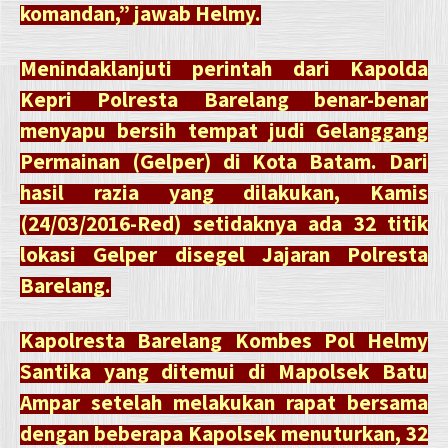
komandan,” jawab Helmy.
Menindaklanjuti perintah dari Kapolda
Kepri Polresta Barelang benar-benar
menyapu bersih tempat judi Gelanggang
Permainan (Gelper) di Kota Batam. Dari
hasil razia yang dilakukan, Kamis
(24/03/2016-Red) setidaknya ada 32 titik
lokasi Gelper disegel Jajaran Polresta
Barelang.
Kapolresta Barelang Kombes Pol Helmy
Santika yang ditemui di Mapolsek Batu
Ampar setelah melakukan rapat bersama
dengan beberapa Kapolsek menuturkan, 32