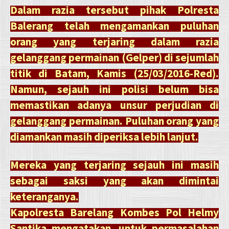
Dalam razia tersebut pihak Polresta
Balerang telah mengamankan puluhan
orang yang terjaring dalam razia
gelanggang permainan (Gelper) di sejumlah
titik di Batam, Kamis (25/03/2016-Red).
Namun, sejauh ini polisi belum bisa
memastikan adanya unsur perjudian di
gelanggang permainan. Puluhan orang yang
diamankan masih diperiksa lebih lanjut.
Mereka yang terjaring sejauh ini masih
sebagai saksi yang akan dimintai
keteranganya.
Kapolresta Barelang Kombes Pol Helmy
Santika mengatakan, untuk permasalahan