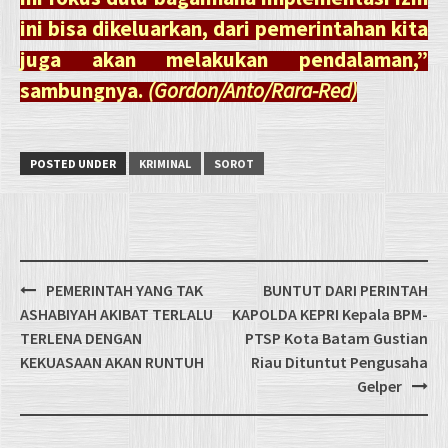
ini bisa dikeluarkan, dari pemerintahan kita
juga akan melakukan pendalaman,”
sambungnya.
(Gordon/Anto/Rara-Red)
POSTED UNDER
KRIMINAL
SOROT
Post
PEMERINTAH YANG TAK
BUNTUT DARI PERINTAH
navigation
ASHABIYAH AKIBAT TERLALU
KAPOLDA KEPRI Kepala BPM-
TERLENA DENGAN
PTSP Kota Batam Gustian
KEKUASAAN AKAN RUNTUH
Riau Dituntut Pengusaha
Gelper