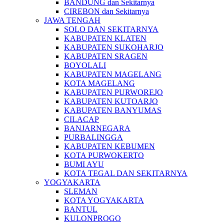
BANDUNG dan Sekitarnya
CIREBON dan Sekitarnya
JAWA TENGAH
SOLO DAN SEKITARNYA
KABUPATEN KLATEN
KABUPATEN SUKOHARJO
KABUPATEN SRAGEN
BOYOLALI
KABUPATEN MAGELANG
KOTA MAGELANG
KABUPATEN PURWOREJO
KABUPATEN KUTOARJO
KABUPATEN BANYUMAS
CILACAP
BANJARNEGARA
PURBALINGGA
KABUPATEN KEBUMEN
KOTA PURWOKERTO
BUMI AYU
KOTA TEGAL DAN SEKITARNYA
YOGYAKARTA
SLEMAN
KOTA YOGYAKARTA
BANTUL
KULONPROGO