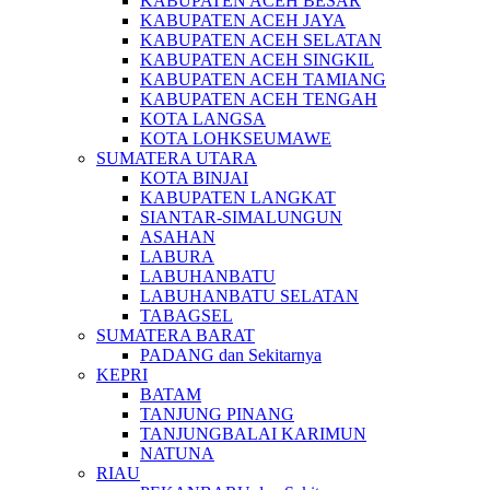
KABUPATEN ACEH BESAR
KABUPATEN ACEH JAYA
KABUPATEN ACEH SELATAN
KABUPATEN ACEH SINGKIL
KABUPATEN ACEH TAMIANG
KABUPATEN ACEH TENGAH
KOTA LANGSA
KOTA LOHKSEUMAWE
SUMATERA UTARA
KOTA BINJAI
KABUPATEN LANGKAT
SIANTAR-SIMALUNGUN
ASAHAN
LABURA
LABUHANBATU
LABUHANBATU SELATAN
TABAGSEL
SUMATERA BARAT
PADANG dan Sekitarnya
KEPRI
BATAM
TANJUNG PINANG
TANJUNGBALAI KARIMUN
NATUNA
RIAU