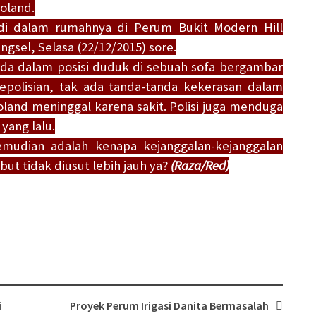
oland.
i dalam rumahnya di Perum Bukit Modern Hill
sel, Selasa (22/12/2015) sore.
da dalam posisi duduk di sebuah sofa bergambar
epolisian, tak ada tanda-tanda kekerasan dalam
and meninggal karena sakit. Polisi juga menduga
yang lalu.
emudian adalah kenapa kejanggalan-kejanggalan
but tidak diusut lebih jauh ya?
(Raza/Red)
i
Proyek Perum Irigasi Danita Bermasalah