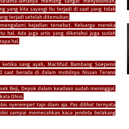
k selama-lamanya memang sangat menyedihkan.
 yang kita sayangi itu terjadi di saat yang tidak
ng terjadi setelah ditemukan.
 mengalami kejadian tersebut. Keluarga mereka
u hal. Ada juga artis yang diketahui juga sudah
apa hal.
kan ketika sang ayah, Machfud Bambang Soepeno
0 saat berada di dalam mobilnya Nissan Terano
lsek Beji, Depok dalam keadaan sudah meninggal.
kata Dhini.
bis nyerempet tapi diam aja. Pas dilihat ternyata
olisi sampai memecahkan kaca jendela belakang