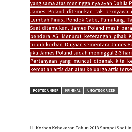
yang sama atas meninggalnya ayah Dahlia P
James Poland ditemukan tak bernyawa d
Lembah Pinus, Pondok Cabe, Pamulang, Tang
Saat ditemukan, James Poland masih bera
bendera AS. Menurut keterangan pihak K
tubuh korban. Dugaan sementara James Pol
jika James Poland sudah meninggal 2-3 hari 
Pertanyaan yang muncul dibenak kita k
kematian artis dan atau keluarga artis terse
POSTED UNDER
KRIMINAL
UNCATEGORIZED
Post
Korban Kebakaran Tahun 2013 Sampai Saat In