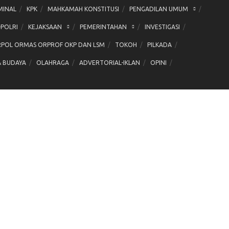
MINAL
KPK
MAHKAMAH KONSTITUSI
PENGADILAN UMUM
-POLRI
KEJAKSAAN
PEMERINTAHAN
INVESTIGASI
POL ORMAS ORPROF OKP DAN LSM
TOKOH
PILKADA
& BUDAYA
OLAHRAGA
ADVERTORIAL-IKLAN
OPINI