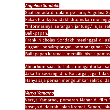
Angelina Sondakh
Saat berada di dalam penjara, Angelina
kakak Franky Sondakh ditemukan meninggal
“Informasinya serangan jantung,” ujar s
Balikpapan.
Frank Nicholas Sondakh meninggal di us
dugaan penyimpangan pembangunan You
Balikpapan karena ia memiliki bisnis pemas
Almarhum saat itu habis mengantarkan sa
Jakarta seorang diri. Keluarga juga tida
Hanya saja pernah mengeluhkan sakit di d
Verrys Yamarno
Verrys Yamarno, pemeran Mahar di film 
kosnya di daerah Jalan Kramat, Senen, Jak