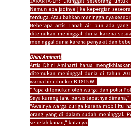
JAKARTA-LH: Ditinggal seseorang untu
Namun apa jadinya jika kepergian seseorang
terduga. Atau bahkan meninggalnya seseora
Beberapa artis Tanah Air pun ada yang
ditemukan meninggal dunia karena sesuat
meninggal dunia karena penyakit dan beber
Dhini Aminarti
Artis Dhini Aminarti harus mengikhlas
ditemukan meninggal dunia di tahun 201
warna biru donker B 1815 WI.
“Papa ditemukan oleh warga dan polisi Po
Saya kurang tahu persis tepatnya dimana,” 
“Awalnya warga curiga karena mobil itu ha
orang yang di dalam sudah meninggal. P
sebelah kanan,” katanya.