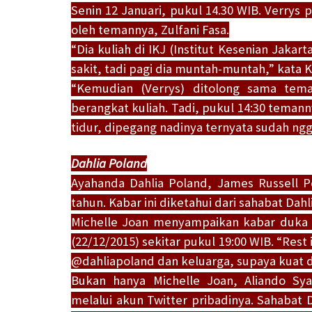
Senin 12 Januari, pukul 14.30 WIB. Verry
oleh temannya, Zulfani Fasa.
“Dia kuliah di IKJ (Institut Kesenian Jakart
sakit, tadi pagi dia muntah-muntah,” kat
“Kemudian (Verrys) ditolong sama tema
berangkat kuliah. Tadi, pukul 14:30 temann
tidur, dipegang nadinya ternyata sudah ngg
Dahlia Poland
Ayahanda Dahlia Poland, James Russell 
tahun. Kabar ini diketahui dari sahabat Dahl
Michelle Joan menyampaikan kabar duka t
(22/12/2015) sekitar pukul 19:00 WIB. “Re
@dahliapoland dan keluarga, supaya kuat da
Bukan hanya Michelle Joan, Aliando Sy
melalui akun Twitter pribadinya. Sahabat 