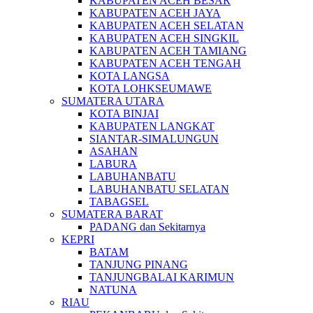
KABUPATEN ACEH BESAR
KABUPATEN ACEH JAYA
KABUPATEN ACEH SELATAN
KABUPATEN ACEH SINGKIL
KABUPATEN ACEH TAMIANG
KABUPATEN ACEH TENGAH
KOTA LANGSA
KOTA LOHKSEUMAWE
SUMATERA UTARA
KOTA BINJAI
KABUPATEN LANGKAT
SIANTAR-SIMALUNGUN
ASAHAN
LABURA
LABUHANBATU
LABUHANBATU SELATAN
TABAGSEL
SUMATERA BARAT
PADANG dan Sekitarnya
KEPRI
BATAM
TANJUNG PINANG
TANJUNGBALAI KARIMUN
NATUNA
RIAU