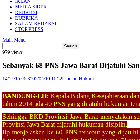
IKLAN
MEDIA SIBER
REDAKSI
RUBRIKA
SALAM REDAKSI
STOP PRESS
Main Menu
979 views
Sebanyak 68 PNS Jawa Barat Dijatuhi San
14/12/15 06:35
02/05/16 11:52
Liputan Hukum
BANDUNG-LH:
Kepala Bidang Kesejahteraan dan
tahun 2014 ada 40 PNS yang dijatuhi hukuman tera
Sehingga BKD Provinsi Jawa Barat menyatakan sel
Provinsi Jawa Barat dijatuhi hukuman disiplin.
Iip menjelaskan ke-60 PNS tersebut yang dijatuh
hingga terjerat kasus hukum tindak pidana. “Tap