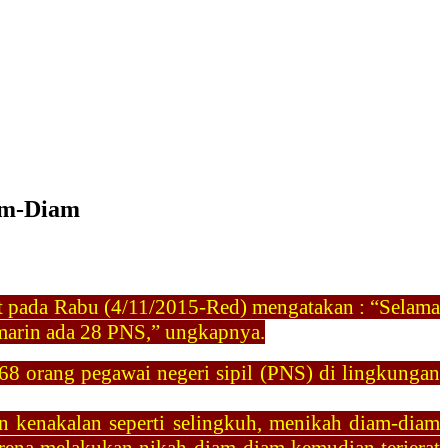
iam-Diam
at pada Rabu (4/11/2015-Red) mengatakan : “Selama
marin ada 28 PNS,” ungkapnya.
8 orang pegawai negeri sipil (PNS) di lingkungan
n kenakalan seperti selingkuh, menikah diam-diam
rena melakukan nikah diam-diam kemudian terjerat