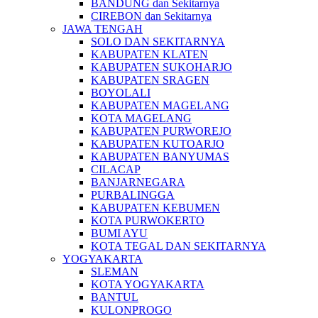
BANDUNG dan Sekitarnya
CIREBON dan Sekitarnya
JAWA TENGAH
SOLO DAN SEKITARNYA
KABUPATEN KLATEN
KABUPATEN SUKOHARJO
KABUPATEN SRAGEN
BOYOLALI
KABUPATEN MAGELANG
KOTA MAGELANG
KABUPATEN PURWOREJO
KABUPATEN KUTOARJO
KABUPATEN BANYUMAS
CILACAP
BANJARNEGARA
PURBALINGGA
KABUPATEN KEBUMEN
KOTA PURWOKERTO
BUMI AYU
KOTA TEGAL DAN SEKITARNYA
YOGYAKARTA
SLEMAN
KOTA YOGYAKARTA
BANTUL
KULONPROGO