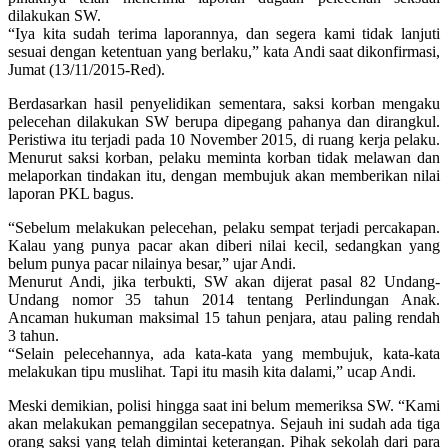
dilakukan SW.
“Iya kita sudah terima laporannya, dan segera kami tidak lanjuti
sesuai dengan ketentuan yang berlaku,” kata Andi saat dikonfirmasi,
Jumat (13/11/2015-Red).
Berdasarkan hasil penyelidikan sementara, saksi korban mengaku
pelecehan dilakukan SW berupa dipegang pahanya dan dirangkul.
Peristiwa itu terjadi pada 10 November 2015, di ruang kerja pelaku.
Menurut saksi korban, pelaku meminta korban tidak melawan dan
melaporkan tindakan itu, dengan membujuk akan memberikan nilai
laporan PKL bagus.
“Sebelum melakukan pelecehan, pelaku sempat terjadi percakapan.
Kalau yang punya pacar akan diberi nilai kecil, sedangkan yang
belum punya pacar nilainya besar,” ujar Andi.
Menurut Andi, jika terbukti, SW akan dijerat pasal 82 Undang-
Undang nomor 35 tahun 2014 tentang Perlindungan Anak.
Ancaman hukuman maksimal 15 tahun penjara, atau paling rendah
3 tahun.
“Selain pelecehannya, ada kata-kata yang membujuk, kata-kata
melakukan tipu muslihat. Tapi itu masih kita dalami,” ucap Andi.
Meski demikian, polisi hingga saat ini belum memeriksa SW. “Kami
akan melakukan pemanggilan secepatnya. Sejauh ini sudah ada tiga
orang saksi yang telah dimintai keterangan. Pihak sekolah dari para