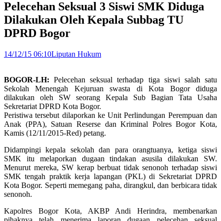
Pelecehan Seksual 3 Siswi SMK Diduga
Dilakukan Oleh Kepala Subbag TU
DPRD Bogor
14/12/15 06:10
Liputan Hukum
BOGOR-LH:
Pelecehan seksual terhadap tiga siswi salah satu
Sekolah Menengah Kejuruan swasta di Kota Bogor diduga
dilakukan oleh SW seorang Kepala Sub Bagian Tata Usaha
Sekretariat DPRD Kota Bogor.
Peristiwa tersebut dilaporkan ke Unit Perlindungan Perempuan dan
Anak (PPA), Satuan Reserse dan Kriminal Polres Bogor Kota,
Kamis (12/11/2015-Red) petang.
Didampingi kepala sekolah dan para orangtuanya, ketiga siswi
SMK itu melaporkan dugaan tindakan asusila dilakukan SW.
Menurut mereka, SW kerap berbuat tidak senonoh terhadap siswi
SMK tengah praktik kerja lapangan (PKL) di Sekretariat DPRD
Kota Bogor. Seperti memegang paha, dirangkul, dan berbicara tidak
senonoh.
Kapolres Bogor Kota, AKBP Andi Herindra, membenarkan
pihaknya telah menerima laporan dugaan pelecehan seksual