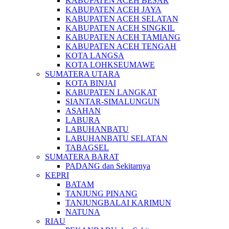
KABUPATEN ACEH BESAR
KABUPATEN ACEH JAYA
KABUPATEN ACEH SELATAN
KABUPATEN ACEH SINGKIL
KABUPATEN ACEH TAMIANG
KABUPATEN ACEH TENGAH
KOTA LANGSA
KOTA LOHKSEUMAWE
SUMATERA UTARA
KOTA BINJAI
KABUPATEN LANGKAT
SIANTAR-SIMALUNGUN
ASAHAN
LABURA
LABUHANBATU
LABUHANBATU SELATAN
TABAGSEL
SUMATERA BARAT
PADANG dan Sekitarnya
KEPRI
BATAM
TANJUNG PINANG
TANJUNGBALAI KARIMUN
NATUNA
RIAU