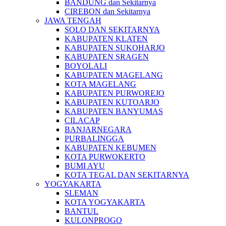
BANDUNG dan Sekitarnya
CIREBON dan Sekitarnya
JAWA TENGAH
SOLO DAN SEKITARNYA
KABUPATEN KLATEN
KABUPATEN SUKOHARJO
KABUPATEN SRAGEN
BOYOLALI
KABUPATEN MAGELANG
KOTA MAGELANG
KABUPATEN PURWOREJO
KABUPATEN KUTOARJO
KABUPATEN BANYUMAS
CILACAP
BANJARNEGARA
PURBALINGGA
KABUPATEN KEBUMEN
KOTA PURWOKERTO
BUMI AYU
KOTA TEGAL DAN SEKITARNYA
YOGYAKARTA
SLEMAN
KOTA YOGYAKARTA
BANTUL
KULONPROGO