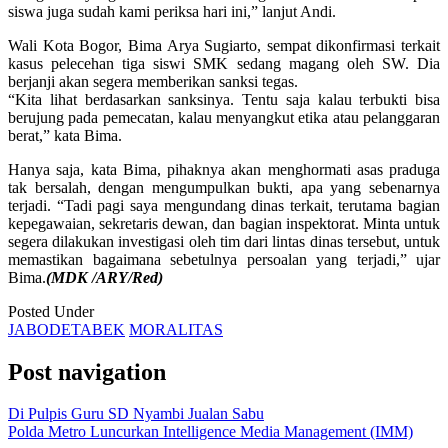
siswa juga sudah kami periksa hari ini,” lanjut Andi.
Wali Kota Bogor, Bima Arya Sugiarto, sempat dikonfirmasi terkait
kasus pelecehan tiga siswi SMK sedang magang oleh SW. Dia
berjanji akan segera memberikan sanksi tegas.
“Kita lihat berdasarkan sanksinya. Tentu saja kalau terbukti bisa
berujung pada pemecatan, kalau menyangkut etika atau pelanggaran
berat,” kata Bima.
Hanya saja, kata Bima, pihaknya akan menghormati asas praduga
tak bersalah, dengan mengumpulkan bukti, apa yang sebenarnya
terjadi. “Tadi pagi saya mengundang dinas terkait, terutama bagian
kepegawaian, sekretaris dewan, dan bagian inspektorat. Minta untuk
segera dilakukan investigasi oleh tim dari lintas dinas tersebut, untuk
memastikan bagaimana sebetulnya persoalan yang terjadi,” ujar
Bima.
(MDK /ARY/Red)
Posted Under
JABODETABEK
MORALITAS
Post navigation
Di Pulpis Guru SD Nyambi Jualan Sabu
Polda Metro Luncurkan Intelligence Media Management (IMM)