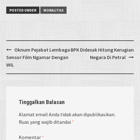
POSTED UNDER
MORALITAS
Post
Oknum Pejabat Lembaga
BPK Didesak Hitung Kerugian
navigation
Sensor Film Ngamar Dengan
Negara Di Petral
WIL
Tinggalkan Balasan
Alamat email Anda tidak akan dipublikasikan.
Ruas yang wajib ditandai
*
Komentar
*