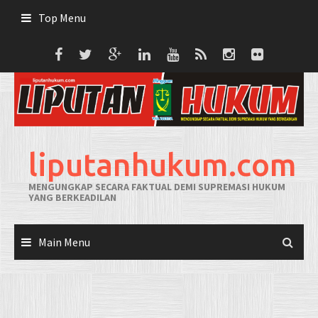
Skip
Top Menu
to
content
liputanhukum.com
MENGUNGKAP SECARA FAKTUAL DEMI SUPREMASI HUKUM
YANG BERKEADILAN
Main Menu