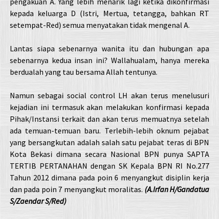
pengakuan A. Yang lebih menarik lagi ketika dikonfirmasi
kepada keluarga D (Istri, Mertua, tetangga, bahkan RT
setempat-Red) semua menyatakan tidak mengenal A.
Lantas siapa sebenarnya wanita itu dan hubungan apa
sebenarnya kedua insan ini? Wallahualam, hanya mereka
berdualah yang tau bersama Allah tentunya.
Namun sebagai social control LH akan terus menelusuri
kejadian ini termasuk akan melakukan konfirmasi kepada
Pihak/Instansi terkait dan akan terus memuatnya setelah
ada temuan-temuan baru. Terlebih-lebih oknum pejabat
yang bersangkutan adalah salah satu pejabat teras di BPN
Kota Bekasi dimana secara Nasional BPN punya SAPTA
TERTIB PERTANAHAN dengan SK Kepala BPN RI No.277
Tahun 2012 dimana pada poin 6 menyangkut disiplin kerja
dan pada poin 7 menyangkut moralitas.
(A.Irfan H/Gandatua
S/Zaendar S/Red)