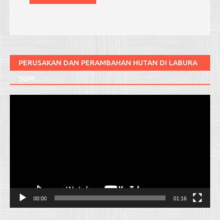
PERUSAKAN DAN PERAMBAHAN HUTAN DI LABURA
SUM
Pemutar
Video
00:00
01:16