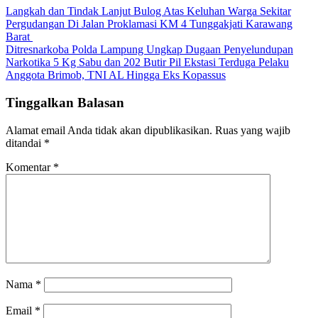
Langkah dan Tindak Lanjut Bulog Atas Keluhan Warga Sekitar
Pergudangan Di Jalan Proklamasi KM 4 Tunggakjati Karawang
Barat
Ditresnarkoba Polda Lampung Ungkap Dugaan Penyelundupan
Narkotika 5 Kg Sabu dan 202 Butir Pil Ekstasi Terduga Pelaku
Anggota Brimob, TNI AL Hingga Eks Kopassus
Tinggalkan Balasan
Alamat email Anda tidak akan dipublikasikan.
Ruas yang wajib
ditandai
*
Komentar
*
Nama
*
Email
*