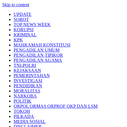
Skip to content
UPDATE
SOROT
TOP NEWS WEEK
KORUPSI
KRIMINAL
KPK
MAHKAMAH KONSTITUSI
PENGADILAN UMUM
PENGADILAN TIPIKOR
PENGADILAN AGAMA
TNI-POLRI
KEJAKSAAN
PEMERINTAHAN
INVESTIGASI
PENDIDIKAN
MORALITAS
NARKOBA
POLITIK
ORPOL ORMAS ORPROF OKP DAN LSM
TOKOH
PILKADA
MEDIA SOSIAL
DISCLAIMER