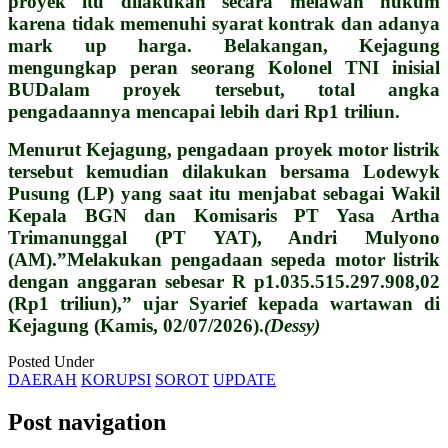
proyek itu dilakukan secara melawan hukum
karena tidak memenuhi syarat kontrak dan adanya
mark up harga. Belakangan, Kejagung
mengungkap peran seorang Kolonel TNI inisial
BUDalam proyek tersebut, total angka
pengadaannya mencapai lebih dari Rp1 triliun.
Menurut Kejagung, pengadaan proyek motor listrik
tersebut kemudian dilakukan bersama Lodewyk
Pusung (LP) yang saat itu menjabat sebagai Wakil
Kepala BGN dan Komisaris PT Yasa Artha
Trimanunggal (PT YAT), Andri Mulyono
(AM).”Melakukan pengadaan sepeda motor listrik
dengan anggaran sebesar R p1.035.515.297.908,02
(Rp1 triliun),” ujar Syarief kepada wartawan di
Kejagung (Kamis, 02/07/2026).
(Dessy)
Posted Under
DAERAH
KORUPSI
SOROT
UPDATE
Post navigation