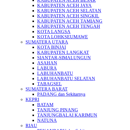
KABUPATEN ACEH BESAR
KABUPATEN ACEH JAYA
KABUPATEN ACEH SELATAN
KABUPATEN ACEH SINGKIL
KABUPATEN ACEH TAMIANG
KABUPATEN ACEH TENGAH
KOTA LANGSA
KOTA LOHKSEUMAWE
SUMATERA UTARA
KOTA BINJAI
KABUPATEN LANGKAT
SIANTAR-SIMALUNGUN
ASAHAN
LABURA
LABUHANBATU
LABUHANBATU SELATAN
TABAGSEL
SUMATERA BARAT
PADANG dan Sekitarnya
KEPRI
BATAM
TANJUNG PINANG
TANJUNGBALAI KARIMUN
NATUNA
RIAU