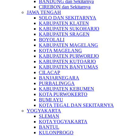
BANDUNG dan Sekitarnya
CIREBON dan Sekitarnya
JAWA TENGAH
SOLO DAN SEKITARNYA
KABUPATEN KLATEN
KABUPATEN SUKOHARJO
KABUPATEN SRAGEN
BOYOLALI
KABUPATEN MAGELANG
KOTA MAGELANG
KABUPATEN PURWOREJO
KABUPATEN KUTOARJO
KABUPATEN BANYUMAS
CILACAP
BANJARNEGARA
PURBALINGGA
KABUPATEN KEBUMEN
KOTA PURWOKERTO
BUMI AYU
KOTA TEGAL DAN SEKITARNYA
YOGYAKARTA
SLEMAN
KOTA YOGYAKARTA
BANTUL
KULONPROGO