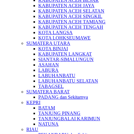
KABUPATEN ACEH BESAR
KABUPATEN ACEH JAYA
KABUPATEN ACEH SELATAN
KABUPATEN ACEH SINGKIL
KABUPATEN ACEH TAMIANG
KABUPATEN ACEH TENGAH
KOTA LANGSA
KOTA LOHKSEUMAWE
SUMATERA UTARA
KOTA BINJAI
KABUPATEN LANGKAT
SIANTAR-SIMALUNGUN
ASAHAN
LABURA
LABUHANBATU
LABUHANBATU SELATAN
TABAGSEL
SUMATERA BARAT
PADANG dan Sekitarnya
KEPRI
BATAM
TANJUNG PINANG
TANJUNGBALAI KARIMUN
NATUNA
RIAU