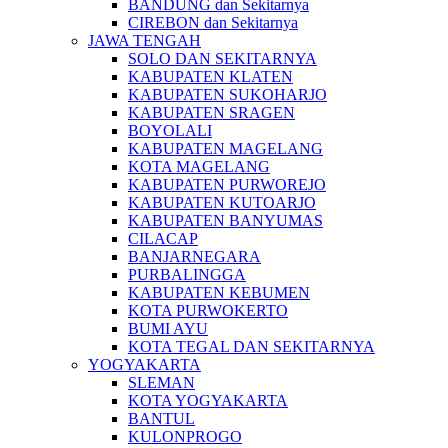
BANDUNG dan Sekitarnya
CIREBON dan Sekitarnya
JAWA TENGAH
SOLO DAN SEKITARNYA
KABUPATEN KLATEN
KABUPATEN SUKOHARJO
KABUPATEN SRAGEN
BOYOLALI
KABUPATEN MAGELANG
KOTA MAGELANG
KABUPATEN PURWOREJO
KABUPATEN KUTOARJO
KABUPATEN BANYUMAS
CILACAP
BANJARNEGARA
PURBALINGGA
KABUPATEN KEBUMEN
KOTA PURWOKERTO
BUMI AYU
KOTA TEGAL DAN SEKITARNYA
YOGYAKARTA
SLEMAN
KOTA YOGYAKARTA
BANTUL
KULONPROGO