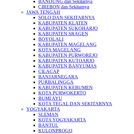
BANDUNG dan Sekitarnya
CIREBON dan Sekitarnya
JAWA TENGAH
SOLO DAN SEKITARNYA
KABUPATEN KLATEN
KABUPATEN SUKOHARJO
KABUPATEN SRAGEN
BOYOLALI
KABUPATEN MAGELANG
KOTA MAGELANG
KABUPATEN PURWOREJO
KABUPATEN KUTOARJO
KABUPATEN BANYUMAS
CILACAP
BANJARNEGARA
PURBALINGGA
KABUPATEN KEBUMEN
KOTA PURWOKERTO
BUMI AYU
KOTA TEGAL DAN SEKITARNYA
YOGYAKARTA
SLEMAN
KOTA YOGYAKARTA
BANTUL
KULONPROGO