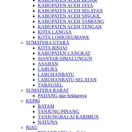
KABUPATEN ACEH BESAR
KABUPATEN ACEH JAYA
KABUPATEN ACEH SELATAN
KABUPATEN ACEH SINGKIL
KABUPATEN ACEH TAMIANG
KABUPATEN ACEH TENGAH
KOTA LANGSA
KOTA LOHKSEUMAWE
SUMATERA UTARA
KOTA BINJAI
KABUPATEN LANGKAT
SIANTAR-SIMALUNGUN
ASAHAN
LABURA
LABUHANBATU
LABUHANBATU SELATAN
TABAGSEL
SUMATERA BARAT
PADANG dan Sekitarnya
KEPRI
BATAM
TANJUNG PINANG
TANJUNGBALAI KARIMUN
NATUNA
RIAU