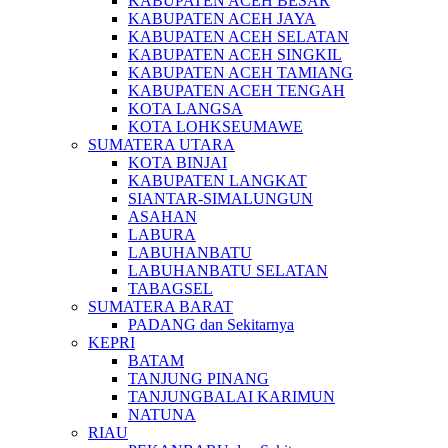
KABUPATEN ACEH BESAR
KABUPATEN ACEH JAYA
KABUPATEN ACEH SELATAN
KABUPATEN ACEH SINGKIL
KABUPATEN ACEH TAMIANG
KABUPATEN ACEH TENGAH
KOTA LANGSA
KOTA LOHKSEUMAWE
SUMATERA UTARA
KOTA BINJAI
KABUPATEN LANGKAT
SIANTAR-SIMALUNGUN
ASAHAN
LABURA
LABUHANBATU
LABUHANBATU SELATAN
TABAGSEL
SUMATERA BARAT
PADANG dan Sekitarnya
KEPRI
BATAM
TANJUNG PINANG
TANJUNGBALAI KARIMUN
NATUNA
RIAU