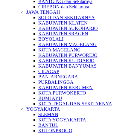
BANDUNG dan Sekitarnya
CIREBON dan Sekitarnya
JAWA TENGAH
SOLO DAN SEKITARNYA
KABUPATEN KLATEN
KABUPATEN SUKOHARJO
KABUPATEN SRAGEN
BOYOLALI
KABUPATEN MAGELANG
KOTA MAGELANG
KABUPATEN PURWOREJO
KABUPATEN KUTOARJO
KABUPATEN BANYUMAS
CILACAP
BANJARNEGARA
PURBALINGGA
KABUPATEN KEBUMEN
KOTA PURWOKERTO
BUMI AYU
KOTA TEGAL DAN SEKITARNYA
YOGYAKARTA
SLEMAN
KOTA YOGYAKARTA
BANTUL
KULONPROGO